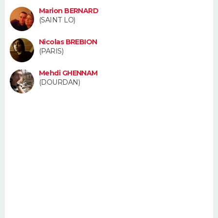
FORUM
Marion BERNARD
(SAINT LO)
Lifestyle
Sport
Television
Cinema
Bricolage
Culture
Auto
Voyage
Nicolas BREBION
(PARIS)
Mehdi GHENNAM
(DOURDAN)