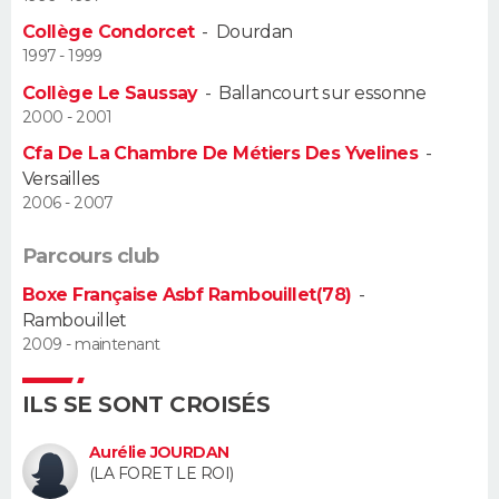
Collège Condorcet
-
Dourdan
Guide de la santé
Médicaments
+
Alimentation
Maladies
Sommeil
VOYAGE
1997 - 1999
Collège Le Saussay
-
Ballancourt sur essonne
City break
Voyage de noces
Climat
Destinations
Voyage nature
Forum
+
PHOTO
2000 - 2001
Cfa De La Chambre De Métiers Des Yvelines
-
GUIDES D'ACHAT
Versailles
2006 - 2007
BONS PLANS
Parcours club
CARTE DE VOEUX
Boxe Française Asbf Rambouillet(78)
-
Carte Bonne année
Carte Pâques
Carte de Noël
Carte Saint-Valentin
Carte d'anniversaire
DICTIONNAIRE
Rambouillet
2009 - maintenant
Biographies
Expressions
Dictionnaire
Citations
Proverbes
PROGRAMME TV
ILS SE SONT CROISÉS
COPAINS D'AVANT
Aurélie JOURDAN
Se connecter
Collèges
Universités
Service militaire
S'inscrire
Lycées
Primaires
Entreprises
Avis de recherche
AVIS DE DÉCÈS
(LA FORET LE ROI)