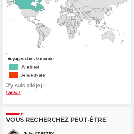
−
•
Voyages dans le monde
J'y suis allé
Je rêve d'y aller
J'y suis allé(e) :
Canada
VOUS RECHERCHEZ PEUT-ÊTRE
Julie CRESTEY