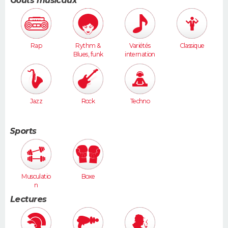
Goûts musicaux
Rap
Rythm &
Variétés
Classique
Blues, funk
internation
ales
Jazz
Rock
Techno
Sports
Musculatio
Boxe
n
Lectures