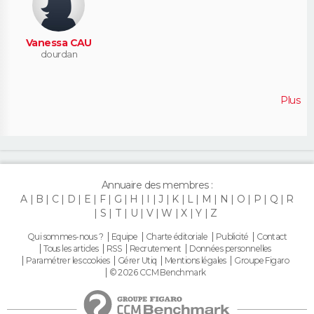
Vanessa CAU
dourdan
Plus
Annuaire des membres :
A
B
C
D
E
F
G
H
I
J
K
L
M
N
O
P
Q
R
S
T
U
V
W
X
Y
Z
Qui sommes-nous ?
Equipe
Charte éditoriale
Publicité
Contact
Tous les articles
RSS
Recrutement
Données personnelles
Paramétrer les cookies
Gérer Utiq
Mentions légales
Groupe Figaro
© 2026 CCM Benchmark