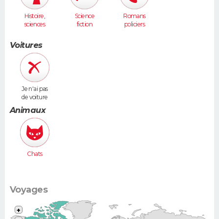
Histoire,
Science
Romans
sciences
fiction
policiers
humaines
Voitures
Je n'ai pas
de voiture
Animaux
Chats
Voyages
+