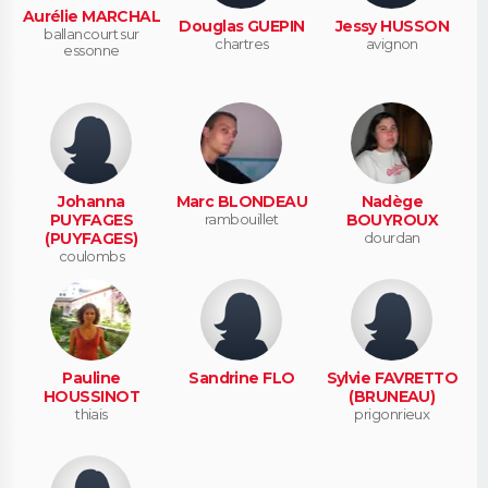
Aurélie MARCHAL
Douglas GUEPIN
Jessy HUSSON
ballancourt sur
chartres
avignon
essonne
Johanna
Marc BLONDEAU
Nadège
PUYFAGES
rambouillet
BOUYROUX
(PUYFAGES)
dourdan
coulombs
Pauline
Sandrine FLO
Sylvie FAVRETTO
HOUSSINOT
(BRUNEAU)
thiais
prigonrieux