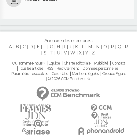
Annuaire des membres :
A
B
C
D
E
F
G
H
I
J
K
L
M
N
O
P
Q
R
S
T
U
V
W
X
Y
Z
Qui sommes-nous ?
Equipe
Charte éditoriale
Publicité
Contact
Tous les articles
RSS
Recrutement
Données personnelles
Paramétrer les cookies
Gérer Utiq
Mentions légales
Groupe Figaro
© 2026 CCM Benchmark