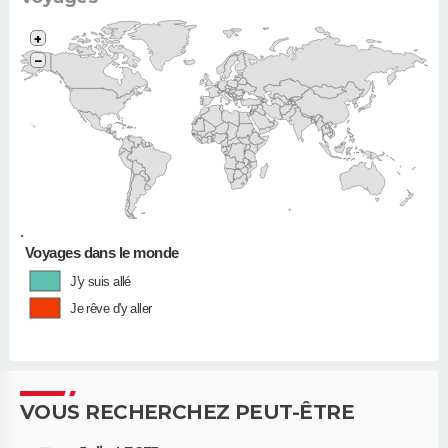
+
−
•
Voyages dans le monde
J'y suis allé
Je rêve d'y aller
VOUS RECHERCHEZ PEUT-ÊTRE