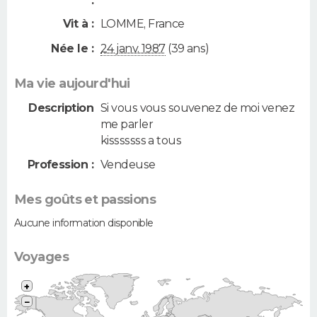
:
Vit à :
LOMME
,
France
Née le :
24 janv. 1987
(39 ans)
Ma vie aujourd'hui
Description
Si vous vous souvenez de moi venez
me parler
kisssssss a tous
Profession :
Vendeuse
Mes goûts et passions
Aucune information disponible
Voyages
+
−