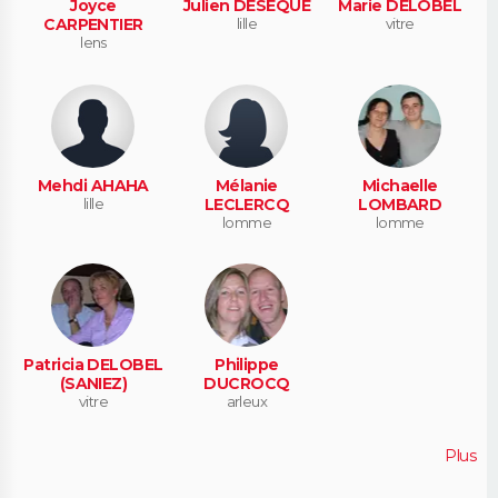
Joyce
Julien DESEQUE
Marie DELOBEL
CARPENTIER
lille
vitre
lens
Mehdi AHAHA
Mélanie
Michaelle
lille
LECLERCQ
LOMBARD
lomme
lomme
Patricia DELOBEL
Philippe
(SANIEZ)
DUCROCQ
vitre
arleux
Plus