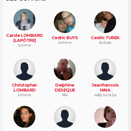
Carole LOMBARD
Cedric BUYS
Cedric TUREK
(LAPÔTRE)
lomme
lecluse
lomme
Christopher
Delphine
Jeanfrancois
LOMBARD
DESEQUE
NINA
lomme
lille
sailly sur la lys