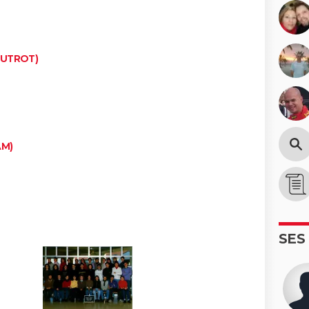
OUTROT)
AM)
SES