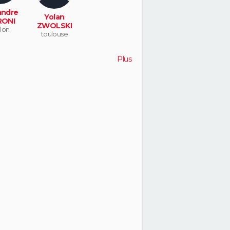
andre
Yolan
RONI
ZWOLSKI
lon
toulouse
Plus