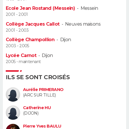
Ecole Jean Rostand (Messein)
-
Messein
Guide de la santé
Médicaments
+
Alimentation
Maladies
Sommeil
VOYAGE
2001 - 2001
Collège Jacques Callot
-
Neuves maisons
City break
Voyage de noces
Climat
Destinations
Voyage nature
Forum
+
PHOTO
2001 - 2003
Collège Champollion
-
Dijon
GUIDES D'ACHAT
2003 - 2005
BONS PLANS
Lycée Carnot
-
Dijon
2005 - maintenant
CARTE DE VOEUX
ILS SE SONT CROISÉS
Carte Bonne année
Carte Pâques
Carte de Noël
Carte Saint-Valentin
Carte d'anniversaire
DICTIONNAIRE
Aurélie PRIMERANO
Biographies
Expressions
Dictionnaire
Citations
Proverbes
PROGRAMME TV
(ARC SUR TILLE)
COPAINS D'AVANT
Catherine HU
(DIJON)
Se connecter
Collèges
Universités
Service militaire
S'inscrire
Lycées
Primaires
Entreprises
Avis de recherche
AVIS DE DÉCÈS
Pierre Yves BAULU