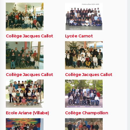
Collège Jacques Callot
Lycée Carnot
Collège Jacques Callot
Collège Jacques Callot
Ecole Ariane (Villabe)
Collège Champollion