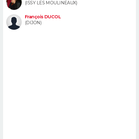
(ISSY LES MOULINEAUX)
FORUM
François DUCOL
Lifestyle
Sport
Television
Cinema
Bricolage
Culture
Auto
Voyage
(DIJON)