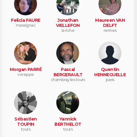
Felicia FAURE
Jonathan
Maureen VAN
massignac
VIELLEFON
DELFT
la riche
rennes
Morgan PARRÉ
Pascal
Quentin
voreppe
BERGERAULT
HENNEGUELLE
chambray les tours
paris
Sébastien
Yannick
TOUPIN
BERTHELOT
tours
tours