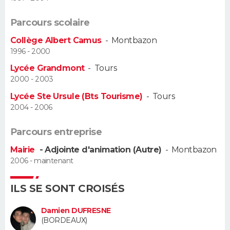
Guide de la santé
Médicaments
+
Alimentation
Maladies
Sommeil
Parcours scolaire
VOYAGE
Collège Albert Camus
-
Montbazon
City break
Voyage de noces
Climat
Destinations
Voyage nature
Forum
+
PHOTO
1996 - 2000
Lycée Grandmont
-
Tours
GUIDES D'ACHAT
2000 - 2003
Lycée Ste Ursule (Bts Tourisme)
-
Tours
BONS PLANS
2004 - 2006
CARTE DE VOEUX
Parcours entreprise
Carte Bonne année
Carte Pâques
Carte de Noël
Carte Saint-Valentin
Carte d'anniversaire
DICTIONNAIRE
Mairie
- Adjointe d'animation (Autre)
-
Montbazon
2006 - maintenant
Biographies
Expressions
Dictionnaire
Citations
Proverbes
PROGRAMME TV
ILS SE SONT CROISÉS
COPAINS D'AVANT
Damien DUFRESNE
Se connecter
Collèges
Universités
Service militaire
S'inscrire
Lycées
Primaires
Entreprises
Avis de recherche
AVIS DE DÉCÈS
(BORDEAUX)