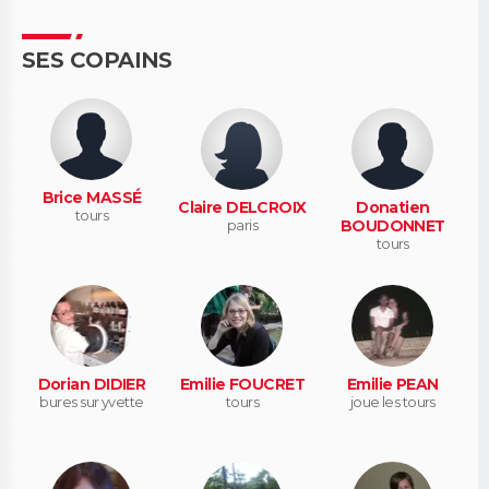
SES COPAINS
Brice MASSÉ
Claire DELCROIX
Donatien
tours
paris
BOUDONNET
tours
Dorian DIDIER
Emilie FOUCRET
Emilie PEAN
bures sur yvette
tours
joue les tours