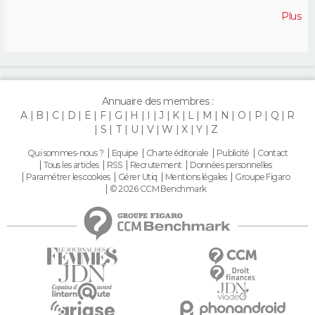
Plus
Annuaire des membres :
A
B
C
D
E
F
G
H
I
J
K
L
M
N
O
P
Q
R
S
T
U
V
W
X
Y
Z
Qui sommes-nous ?
Equipe
Charte éditoriale
Publicité
Contact
Tous les articles
RSS
Recrutement
Données personnelles
Paramétrer les cookies
Gérer Utiq
Mentions légales
Groupe Figaro
© 2026 CCM Benchmark