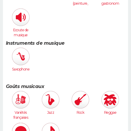
(peinture,
gastronom
sculpture...
ie
)
Ecoute de
musique
Instruments de musique
Saxophone
Goûts musicaux
Variétés
Jazz
Rock
Reggae
françaises