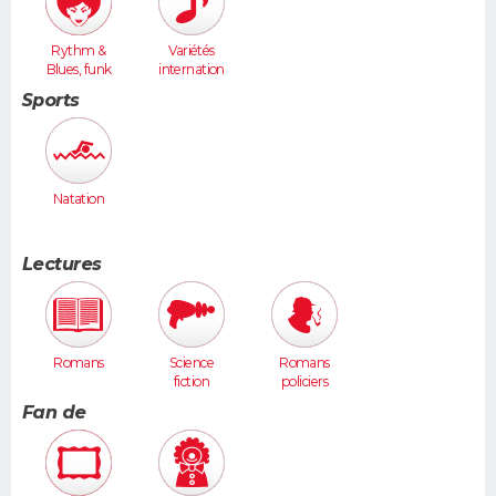
Rythm &
Variétés
Blues, funk
internation
ales
Sports
Natation
Lectures
Romans
Science
Romans
fiction
policiers
Fan de