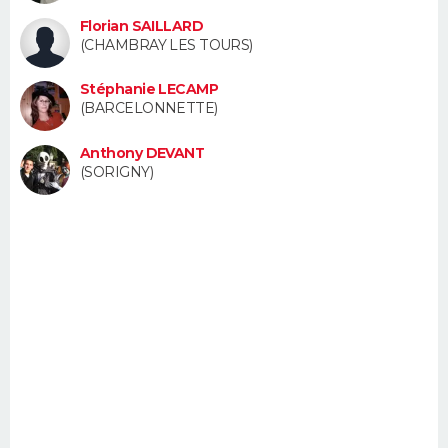
FORUM
Florian SAILLARD
(CHAMBRAY LES TOURS)
Lifestyle
Sport
Television
Cinema
Bricolage
Culture
Auto
Voyage
Stéphanie LECAMP
(BARCELONNETTE)
Anthony DEVANT
(SORIGNY)