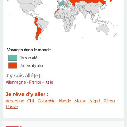
•
Voyages dans le monde
J'y suis allé
Je rêve d'y aller
J'y suis allé(e) :
Allemagne
-
France
-
Italie
Je rêve d'y aller :
Argentine
-
Chili
-
Colombie
-
Irlande
-
Maroc
-
Népal
-
Pérou
-
Russie