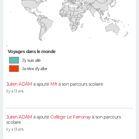
•
Voyages dans le monde
J'y suis allé
Je rêve d'y aller
Julien ADAM
a ajouté
Mfr
à son parcours scolaire
il y a 13 ans
Julien ADAM
a ajouté
Collège Le Ferronay
à son parcours
scolaire
il y a 13 ans