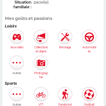
Situation
pacsé(e)
familiale :
Mes goûts et passions
Loisirs
Jeux vidéo
Collections
Bricolage
Automobil
et objets
es
anciens
Autres
Photograp
hie
Sports
Autres
VTT
Randonné
Football