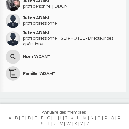
Julien ADAM
profil personnel | DIJON
Julien ADAM
profil professionnel
Julien ADAM
profil professionnel | SER-HOTEL - Directeur des
opérations
Nom "ADAM"
Famille "ADAM"
Annuaire des membres :
A
B
C
D
E
F
G
H
I
J
K
L
M
N
O
P
Q
R
S
T
U
V
W
X
Y
Z