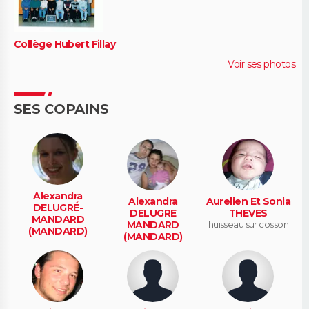
Collège Hubert Fillay
Voir ses photos
SES COPAINS
Alexandra
Alexandra
Aurelien Et Sonia
DELUGRÉ-
DELUGRE
THEVES
MANDARD
MANDARD
huisseau sur cosson
(MANDARD)
(MANDARD)
mont pres
mur de sologne
chambord