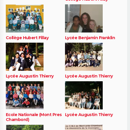
Collège Hubert Fillay
Lycée Benjamin Franklin
Lycée Augustin Thierry
Lycée Augustin Thierry
Ecole Nationale (Mont Pres
Lycée Augustin Thierry
Chambord)