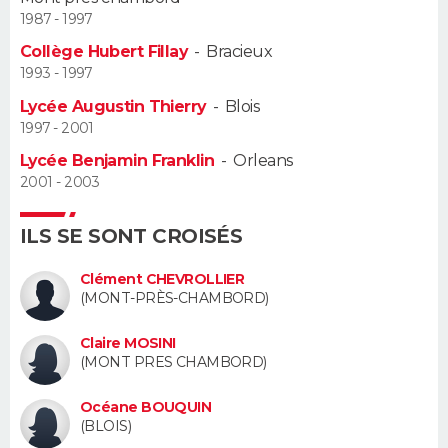
1987 - 1997
Guide de la santé
Médicaments
+
Alimentation
Maladies
Sommeil
VOYAGE
Collège Hubert Fillay
-
Bracieux
1993 - 1997
City break
Voyage de noces
Climat
Destinations
Voyage nature
Forum
+
PHOTO
Lycée Augustin Thierry
-
Blois
1997 - 2001
GUIDES D'ACHAT
Lycée Benjamin Franklin
-
Orleans
2001 - 2003
BONS PLANS
CARTE DE VOEUX
ILS SE SONT CROISÉS
Carte Bonne année
Carte Pâques
Carte de Noël
Carte Saint-Valentin
Carte d'anniversaire
Clément CHEVROLLIER
DICTIONNAIRE
(MONT-PRÈS-CHAMBORD)
Biographies
Expressions
Dictionnaire
Citations
Proverbes
PROGRAMME TV
Claire MOSINI
(MONT PRES CHAMBORD)
COPAINS D'AVANT
Océane BOUQUIN
Se connecter
Collèges
Universités
Service militaire
S'inscrire
Lycées
Primaires
Entreprises
Avis de recherche
AVIS DE DÉCÈS
(BLOIS)