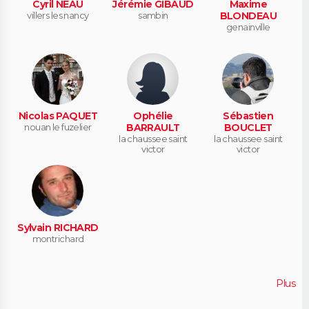
Cyril NEAU
Jérémie GIBAUD
Maxime
villers les nancy
sambin
BLONDEAU
genainville
Nicolas PAQUET
Ophélie
Sébastien
nouan le fuzelier
BARRAULT
BOUCLET
la chaussee saint
la chaussee saint
victor
victor
Sylvain RICHARD
montrichard
Plus