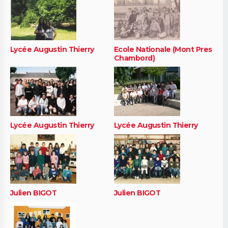
Lycée Augustin Thierry
Ecole Nationale (Mont Pres
Chambord)
Lycée Augustin Thierry
Lycée Augustin Thierry
Julien BIGOT
Julien BIGOT