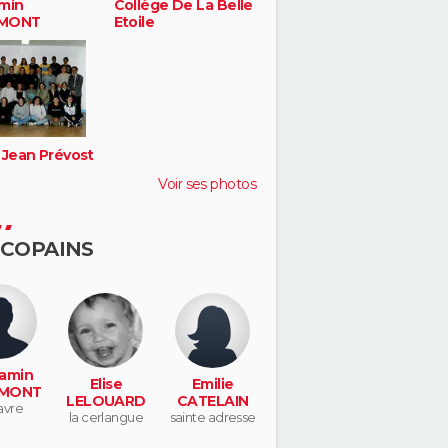
min
Collège De La Belle
MONT
Etoile
 Jean Prévost
Voir ses photos
 COPAINS
amin
Elise
Emilie
MONT
LELOUARD
CATELAIN
avre
la cerlangue
sainte adresse