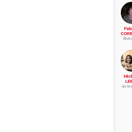
Fab
CORB
lille
Mic
LE
aix le