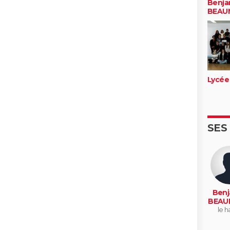
Benja
BEAU
Lycée
SES
Benj
BEAU
le h