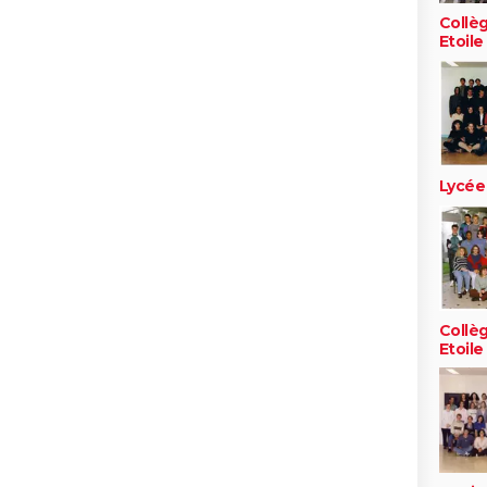
Collè
Etoile
Lycée
Collè
Etoile