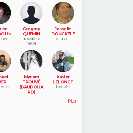
rice
Gregory
Josselin
OLIN
QUEMIN
DONCKELE
bonne
trouville la
st julians
haule
hael
Myriam
Xavier
BER
TROUVÉ
LELONGT
s bains
(BAUDOUA
bouville
RD)
saint brieuc
Plus