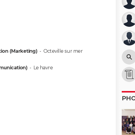
on (Marketing)
-
Octeville sur mer
munication)
-
Le havre
PH