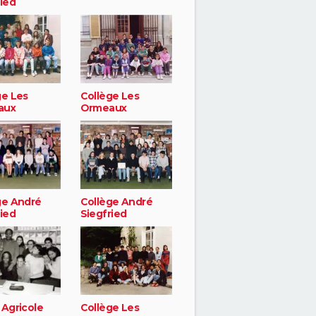
ied
ge Les
Collège Les
aux
Ormeaux
ge André
Collège André
ied
Siegfried
 Agricole
Collège Les