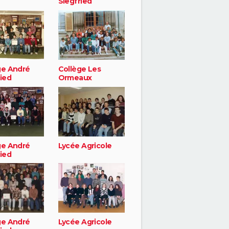
Siegfried
ge André
Collège Les
ied
Ormeaux
ge André
Lycée Agricole
ied
ge André
Lycée Agricole