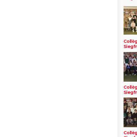
Collè
Siegfr
Collè
Siegfr
Collè