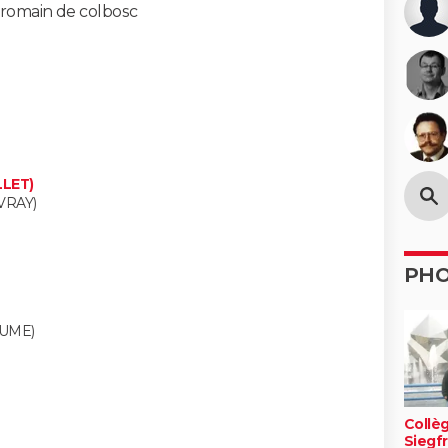
 romain de colbosc
LLET)
VRAY)
PH
AUME)
Collè
Siegfr