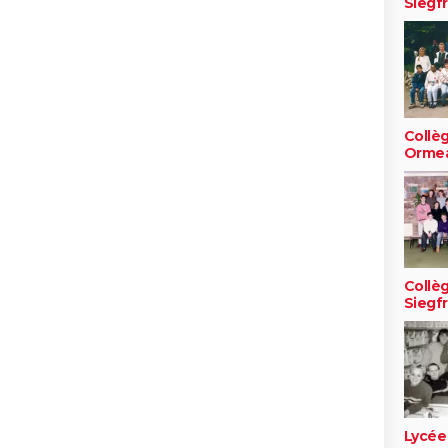
Siegfr
Collè
Orme
Collè
Siegfr
Lycée