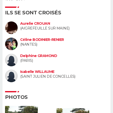
Guide de la santé
Médicaments
+
Alimentation
Maladies
Sommeil
ILS SE SONT CROISÉS
VOYAGE
City break
Voyage de noces
Climat
Destinations
Voyage nature
Forum
+
Aurelie CROUAN
PHOTO
(AIGREFEUILLE SUR MAINE)
GUIDES D'ACHAT
Céline BODINIER-RENIER
(NANTES)
BONS PLANS
Delphine GRAMOND
CARTE DE VOEUX
(PARIS)
Carte Bonne année
Carte Pâques
Carte de Noël
Carte Saint-Valentin
Carte d'anniversaire
DICTIONNAIRE
Isabelle WILLAUME
(SAINT JULIEN DE CONCELLES)
Biographies
Expressions
Dictionnaire
Citations
Proverbes
PROGRAMME TV
COPAINS D'AVANT
PHOTOS
Se connecter
Collèges
Universités
Service militaire
S'inscrire
Lycées
Primaires
Entreprises
Avis de recherche
AVIS DE DÉCÈS