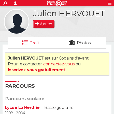
ACTUALITÉS
Julien HERVOUET
S'inscrire
Connexion
Rechercher
Société
Education
Villes
Politique
Faits Divers
Monde
+
SPORT
Ajouter
Football
Cyclisme
Forum
Coupe du monde 2026
Tennis
Rugby
CULTURE
TNT
Cinéma
Musique
Programme TV
Streaming
Sorties cinéma
+
FINANCE
Profil
Photos
Impôts
Immobilier
Banque
Crédit
Retraite
Epargne
Risques naturels par ville
Assurance
AUTO
Julien HERVOUET
est sur Copains d'avant.
Pour le contacter,
connectez-vous
ou
Réserver un essai
Berlines
Forum auto
Essais
Citadines
SUV
+
HIGH-TECH
inscrivez-vous gratuitement
.
Meilleur smartphone
Ordinateurs
Guide high-tech
Mobiles
Internet
Jeux vidéo
+
BRICOLAGE
PARCOURS
Aménagement intérieur
Cuisine
Jardinage
+
Forum
Extérieur
Salle de bains
Rangement
WEEK-END
Parcours scolaire
Escapades
Expositions
Week-end nature
Guides de France
Patrimoine
Musées
+
LIFESTYLE
Lycée La Herdrie
-
Basse goulaine
Bien-être
Mode
+
Art de vivre
Loisirs
Modes de vie
1998 - 2004
SANTE