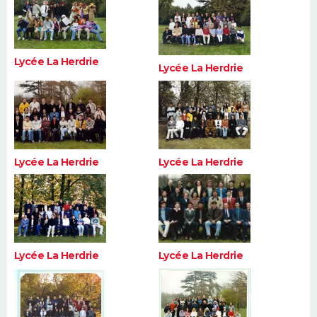
FORUM
Lifestyle
Sport
Television
Cinema
Bricolage
Culture
Auto
Voyage
Lycée La Herdrie
Lycée La Herdrie
Lycée La Herdrie
Lycée La Herdrie
Lycée La Herdrie
Lycée La Herdrie