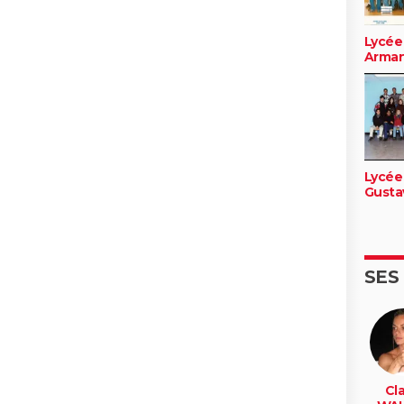
Lycée
Arma
Lycée
Gusta
SES
Cla