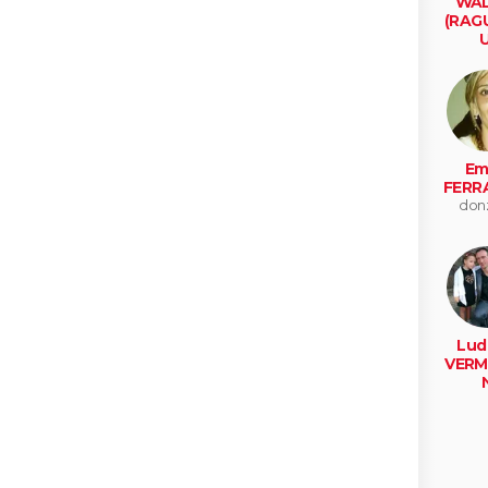
WAL
(RAG
U
mars
Emi
FERR
don
Lud
VERM