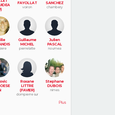
LET
FAYOLLAT
SANCHEZ
UIDEA
voiron
chambery
)
eille
lie
Guillaume
Julien
ANDIS
MICHEL
PASCAL
zere
pierrelatte
noumea
ovic
Roxane
Stephane
OESE
LITTRE
DUBOIS
N
(FAVIER)
nimes
dompierre sur
yon
Plus