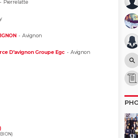
-
Pierrelatte
y
VIGNON
-
Avignon
rce D'avignon Groupe Egc
-
Avignon
PH
)
BION)