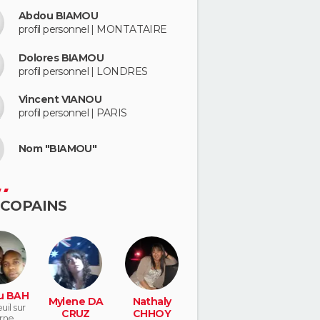
Abdou BIAMOU
profil personnel | MONTATAIRE
Dolores BIAMOU
profil personnel | LONDRES
Vincent VIANOU
profil personnel | PARIS
Nom "BIAMOU"
 COPAINS
u BAH
Mylene DA
Nathaly
il sur
CRUZ
CHHOY
rne