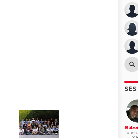
SES
Babo
bonneu
ma