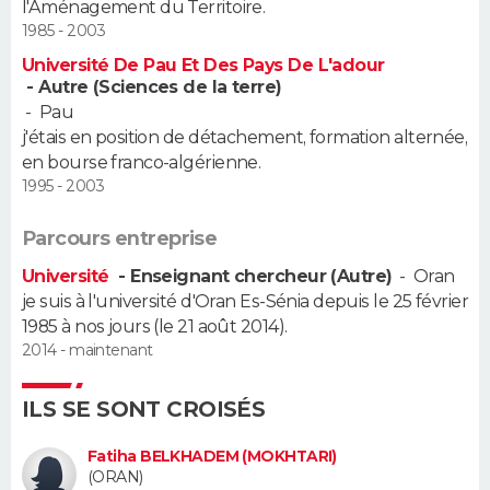
l'Aménagement du Territoire.
FORUM
1985 - 2003
Lifestyle
Sport
Television
Cinema
Bricolage
Culture
Auto
Voyage
Université De Pau Et Des Pays De L'adour
- Autre (Sciences de la terre)
-
Pau
j'étais en position de détachement, formation alternée,
en bourse franco-algérienne.
1995 - 2003
Parcours entreprise
Université
- Enseignant chercheur (Autre)
-
Oran
je suis à l'université d'Oran Es-Sénia depuis le 25 février
1985 à nos jours (le 21 août 2014).
2014 - maintenant
ILS SE SONT CROISÉS
Fatiha BELKHADEM (MOKHTARI)
(ORAN)