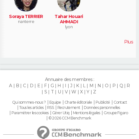
Soraya TERRIER
Tahar Houari
nanterre
AHMADI
lyon
Plus
Annuaire des membres :
A
B
C
D
E
F
G
H
I
J
K
L
M
N
O
P
Q
R
S
T
U
V
W
X
Y
Z
Qui sommes-nous ?
Equipe
Charte éditoriale
Publicité
Contact
Tous les articles
RSS
Recrutement
Données personnelles
Paramétrer les cookies
Gérer Utiq
Mentions légales
Groupe Figaro
© 2026 CCM Benchmark