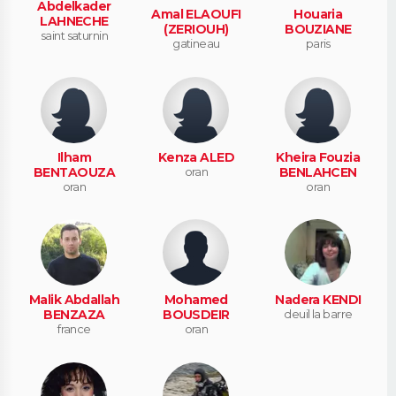
Abdelkader
Amal ELAOUFI
Houaria
LAHNECHE
(ZERIOUH)
BOUZIANE
saint saturnin
gatineau
paris
Ilham
Kenza ALED
Kheira Fouzia
BENTAOUZA
oran
BENLAHCEN
oran
oran
Malik Abdallah
Mohamed
Nadera KENDI
BENZAZA
BOUSDEIR
deuil la barre
france
oran