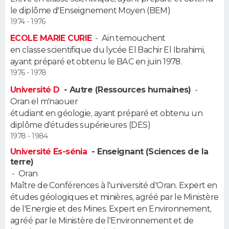
le diplôme d'Enseignement Moyen (BEM)
Guide de la santé
Médicaments
+
Alimentation
Maladies
Sommeil
1974 - 1976
VOYAGE
ECOLE MARIE CURIE
-
Ain temouchent
City break
Voyage de noces
Climat
Destinations
Voyage nature
Forum
+
PHOTO
en classe scientifique du lycée El Bachir El Ibrahimi,
ayant préparé et obtenu le BAC en juin 1978.
GUIDES D'ACHAT
1976 - 1978
Université D
- Autre (Ressources humaines)
-
BONS PLANS
Oran el m'naouer
étudiant en géologie, ayant préparé et obtenu un
CARTE DE VOEUX
diplôme d'études supérieures (DES)
1978 - 1984
Carte Bonne année
Carte Pâques
Carte de Noël
Carte Saint-Valentin
Carte d'anniversaire
DICTIONNAIRE
Université Es-sénia
- Enseignant (Sciences de la
terre)
Biographies
Expressions
Dictionnaire
Citations
Proverbes
PROGRAMME TV
-
Oran
Maître de Conférences à l'université d'Oran. Expert en
COPAINS D'AVANT
études géologiques et minières, agréé par le Ministère
de l'Energie et des Mines. Expert en Environnement,
Se connecter
Collèges
Universités
Service militaire
S'inscrire
Lycées
Primaires
Entreprises
Avis de recherche
AVIS DE DÉCÈS
agréé par le Ministère de l'Environnement et de