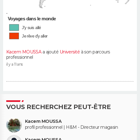
•
Voyages dans le monde
J'y suis allé
Je rêve d'y aller
Kacem MOUSSA
a ajouté
Université
à son parcours
professionnel
il y a 11 ans
VOUS RECHERCHEZ PEUT-ÊTRE
Kacem MOUSSA
profil professionnel | H&M - Directeur magasin
Kacem MOUSSA