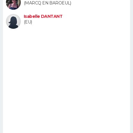
(MARCQ EN BAROEUL)
FORUM
Isabelle DANTANT
Lifestyle
Sport
Television
Cinema
Bricolage
Culture
Auto
Voyage
(EU)