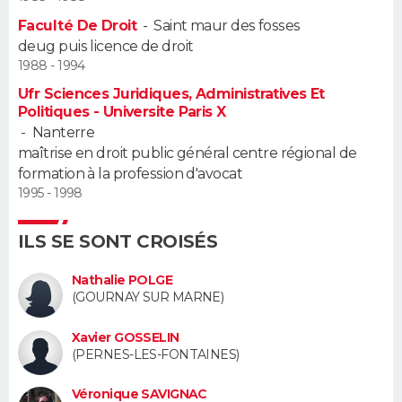
Faculté De Droit
-
Saint maur des fosses
Guide de la santé
Médicaments
+
Alimentation
Maladies
Sommeil
VOYAGE
deug puis licence de droit
1988 - 1994
City break
Voyage de noces
Climat
Destinations
Voyage nature
Forum
+
PHOTO
Ufr Sciences Juridiques, Administratives Et
Politiques - Universite Paris X
GUIDES D'ACHAT
-
Nanterre
maîtrise en droit public général centre régional de
BONS PLANS
formation à la profession d'avocat
1995 - 1998
CARTE DE VOEUX
ILS SE SONT CROISÉS
Carte Bonne année
Carte Pâques
Carte de Noël
Carte Saint-Valentin
Carte d'anniversaire
DICTIONNAIRE
Nathalie POLGE
Biographies
Expressions
Dictionnaire
Citations
Proverbes
PROGRAMME TV
(GOURNAY SUR MARNE)
COPAINS D'AVANT
Xavier GOSSELIN
(PERNES-LES-FONTAINES)
Se connecter
Collèges
Universités
Service militaire
S'inscrire
Lycées
Primaires
Entreprises
Avis de recherche
AVIS DE DÉCÈS
Véronique SAVIGNAC