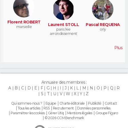
Florent ROBERT
Laurent STOLL
Pascal REQUENA
marseille
paris 14e
orly
arrondissement
Plus
Annuaire des membres :
A
B
C
D
E
F
G
H
I
J
K
L
M
N
O
P
Q
R
S
T
U
V
W
X
Y
Z
Qui sommes-nous ?
Equipe
Charte éditoriale
Publicité
Contact
Tous les articles
RSS
Recrutement
Données personnelles
Paramétrer les cookies
Gérer Utiq
Mentions légales
Groupe Figaro
© 2026 CCM Benchmark