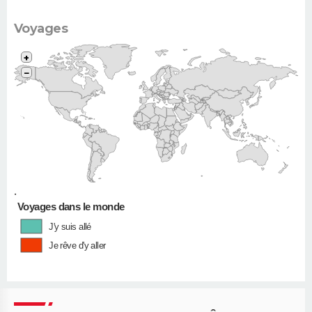
Voyages
+
−
•
Voyages dans le monde
J'y suis allé
Je rêve d'y aller