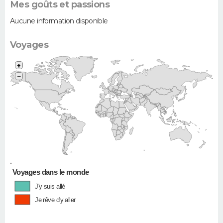
Mes goûts et passions
Aucune information disponible
Voyages
+
−
•
Voyages dans le monde
J'y suis allé
Je rêve d'y aller