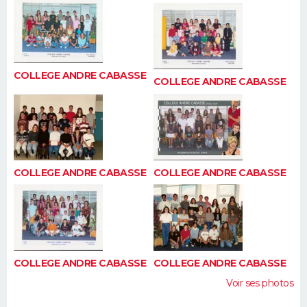
FORUM
Lifestyle
Sport
Television
Cinema
Bricolage
Culture
Auto
Voyage
COLLEGE ANDRE CABASSE
COLLEGE ANDRE CABASSE
COLLEGE ANDRE CABASSE
COLLEGE ANDRE CABASSE
COLLEGE ANDRE CABASSE
COLLEGE ANDRE CABASSE
Voir ses photos