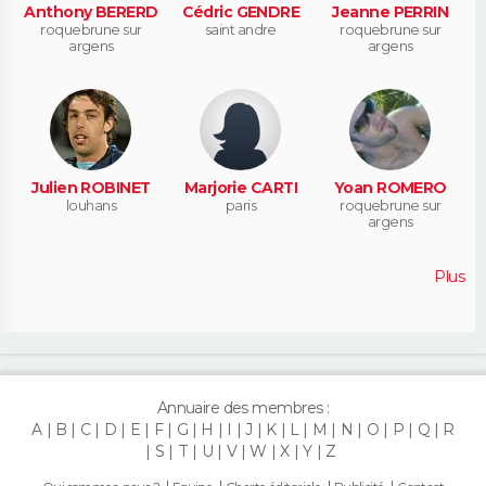
Anthony BERERD
Cédric GENDRE
Jeanne PERRIN
roquebrune sur
saint andre
roquebrune sur
argens
argens
Julien ROBINET
Marjorie CARTI
Yoan ROMERO
louhans
paris
roquebrune sur
argens
Plus
Annuaire des membres :
A
B
C
D
E
F
G
H
I
J
K
L
M
N
O
P
Q
R
S
T
U
V
W
X
Y
Z