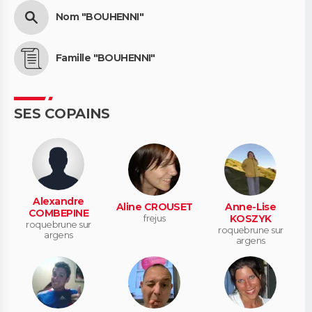
Nom "BOUHENNI"
Famille "BOUHENNI"
SES COPAINS
Alexandre
Aline CROUSET
Anne-Lise
COMBEPINE
frejus
KOSZYK
roquebrune sur
roquebrune sur
argens
argens