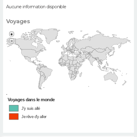
Aucune information disponible
Voyages
+
−
•
Voyages dans le monde
J'y suis allé
Je rêve d'y aller