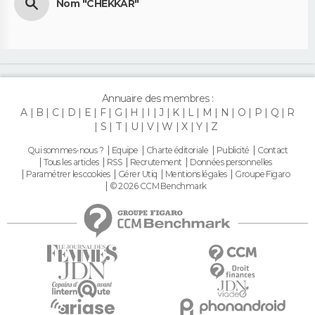
Nom "CHEKKAR"
Annuaire des membres :
A
B
C
D
E
F
G
H
I
J
K
L
M
N
O
P
Q
R
S
T
U
V
W
X
Y
Z
Qui sommes-nous ?
Equipe
Charte éditoriale
Publicité
Contact
Tous les articles
RSS
Recrutement
Données personnelles
Paramétrer les cookies
Gérer Utiq
Mentions légales
Groupe Figaro
© 2026 CCM Benchmark