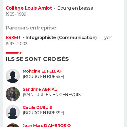
Collège Louis Amiot
-
Bourg en bresse
Guide de la santé
Médicaments
+
Alimentation
Maladies
Sommeil
VOYAGE
1985 - 1989
City break
Voyage de noces
Climat
Destinations
Voyage nature
Forum
+
PHOTO
Parcours entreprise
ESKER
- Infographiste (Communication)
-
Lyon
GUIDES D'ACHAT
1997 - 2002
BONS PLANS
ILS SE SONT CROISÉS
CARTE DE VOEUX
Mohcine EL FELLAHI
(BOURG EN BRESSE)
Carte Bonne année
Carte Pâques
Carte de Noël
Carte Saint-Valentin
Carte d'anniversaire
DICTIONNAIRE
Sandrine ABRIAL
Biographies
Expressions
Dictionnaire
Citations
Proverbes
PROGRAMME TV
(SAINT JULIEN EN GENEVOIS)
COPAINS D'AVANT
Cecile DUBUIS
(BOURG EN BRESSE)
Se connecter
Collèges
Universités
Service militaire
S'inscrire
Lycées
Primaires
Entreprises
Avis de recherche
AVIS DE DÉCÈS
Jean Marc D'AMBROSIO