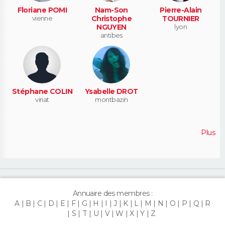
Floriane POMI
Nam-Son
Pierre-Alain
vienne
Christophe
TOURNIER
NGUYEN
lyon
antibes
Stéphane COLIN
Ysabelle DROT
viriat
montbazin
Plus
Annuaire des membres :
A
B
C
D
E
F
G
H
I
J
K
L
M
N
O
P
Q
R
S
T
U
V
W
X
Y
Z