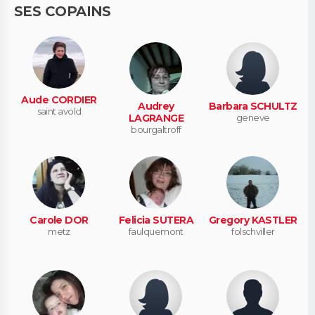
SES COPAINS
Aude CORDIER
Audrey
Barbara SCHULTZ
saint avold
LAGRANGE
geneve
bourgaltroff
Carole DOR
Felicia SUTERA
Gregory KASTLER
metz
faulquemont
folschviller