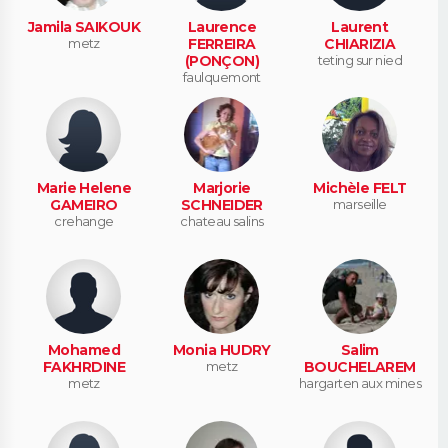
Jamila SAIKOUK
Laurence
Laurent
metz
FERREIRA
CHIARIZIA
(PONÇON)
teting sur nied
faulquemont
Marie Helene
Marjorie
Michèle FELT
GAMEIRO
SCHNEIDER
marseille
crehange
chateau salins
Mohamed
Monia HUDRY
Salim
FAKHRDINE
metz
BOUCHELAREM
metz
hargarten aux mines