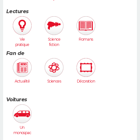
Lectures
Vie
Science
Romans
pratique
fiction
Fan de
Actualité
Sciences
Décoration
Voitures
Un
monospac
e (Espace,