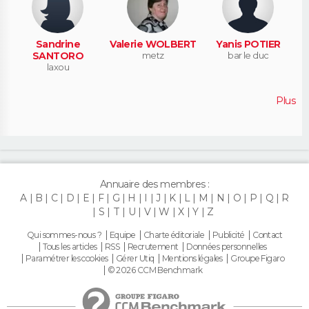
Sandrine
Valerie WOLBERT
Yanis POTIER
SANTORO
metz
bar le duc
laxou
Plus
Annuaire des membres :
A
B
C
D
E
F
G
H
I
J
K
L
M
N
O
P
Q
R
S
T
U
V
W
X
Y
Z
Qui sommes-nous ?
Equipe
Charte éditoriale
Publicité
Contact
Tous les articles
RSS
Recrutement
Données personnelles
Paramétrer les cookies
Gérer Utiq
Mentions légales
Groupe Figaro
© 2026 CCM Benchmark