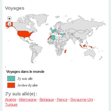
Scénic,
Xsara
Voyages
Picasso...)
+
−
•
Voyages dans le monde
J'y suis allé
Je rêve d'y aller
J'y suis allé(e) :
Algérie
-
Allemagne
-
Belgique
-
France
-
Royaume-Uni
-
Turquie