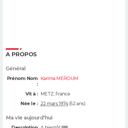
A PROPOS
Général
Prénom Nom
Karima MEROUM
:
Vit à :
METZ
,
France
Née le :
22 mars 1974
(52 ans)
Ma vie aujourd'hui
Description
A bientôt !!!!!!!!!