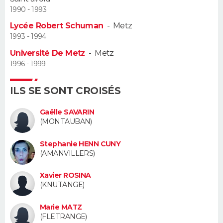
1990 - 1993
Guide de la santé
Médicaments
+
Alimentation
Maladies
Sommeil
VOYAGE
Lycée Robert Schuman
-
Metz
1993 - 1994
City break
Voyage de noces
Climat
Destinations
Voyage nature
Forum
+
PHOTO
Université De Metz
-
Metz
1996 - 1999
GUIDES D'ACHAT
ILS SE SONT CROISÉS
BONS PLANS
Gaëlle SAVARIN
CARTE DE VOEUX
(MONTAUBAN)
Carte Bonne année
Carte Pâques
Carte de Noël
Carte Saint-Valentin
Carte d'anniversaire
DICTIONNAIRE
Stephanie HENN CUNY
(AMANVILLERS)
Biographies
Expressions
Dictionnaire
Citations
Proverbes
PROGRAMME TV
Xavier ROSINA
(KNUTANGE)
COPAINS D'AVANT
Se connecter
Collèges
Universités
Service militaire
S'inscrire
Lycées
Primaires
Entreprises
Avis de recherche
Marie MATZ
AVIS DE DÉCÈS
(FLETRANGE)