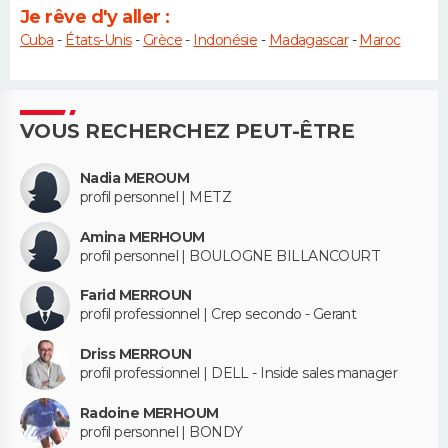
Je rêve d'y aller :
Cuba
-
États-Unis
-
Grèce
-
Indonésie
-
Madagascar
-
Maroc
VOUS RECHERCHEZ PEUT-ÊTRE
Nadia MEROUM
profil personnel | METZ
Amina MERHOUM
profil personnel | BOULOGNE BILLANCOURT
Farid MERROUN
profil professionnel | Crep secondo - Gerant
Driss MERROUN
profil professionnel | DELL - Inside sales manager
Radoine MERHOUM
profil personnel | BONDY