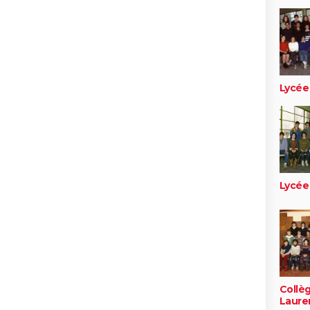
Lycée
Lycée
Collè
Laure