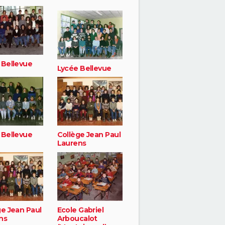
 Bellevue
Lycée Bellevue
 Bellevue
Collège Jean Paul
Laurens
ge Jean Paul
Ecole Gabriel
ns
Arboucalot