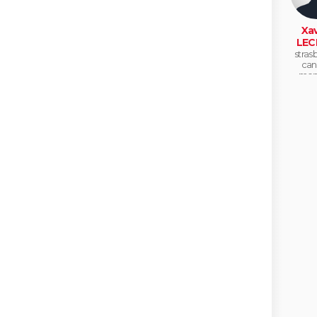
Xav
LEC
stras
can
mon