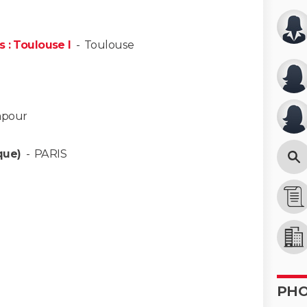
 : Toulouse I
-
Toulouse
apour
ique)
-
PARIS
PH