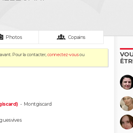
Photos
Copains
VOU
avant. Pour la contacter,
connectez-vous
ou
ÊTR
giscard)
-
Montgiscard
guesvives