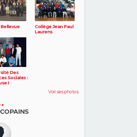
 Bellevue
Collège Jean Paul
Laurens
rsité Des
es Sociales :
use I
Voir ses photos
 COPAINS