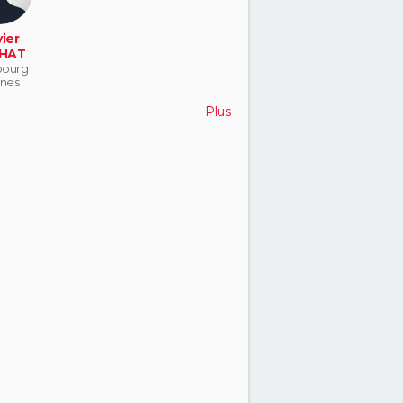
ier
HAT
bourg
nes
aco
Plus