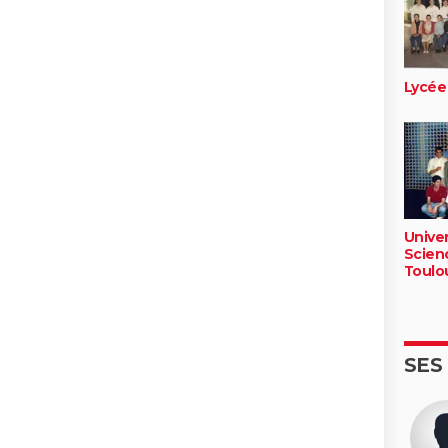
Lycée
Unive
Scienc
Toulo
SES