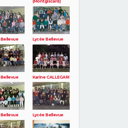
(Montgiscard)
 Bellevue
Lycée Bellevue
 Bellevue
Karine CALLEGARI
 Bellevue
Lycée Bellevue