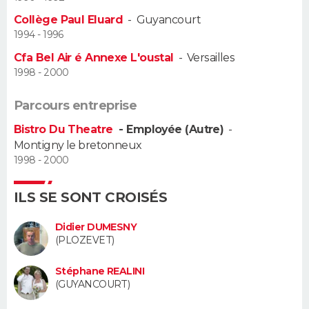
Collège Paul Eluard
-
Guyancourt
Guide de la santé
Médicaments
+
Alimentation
Maladies
Sommeil
VOYAGE
1994 - 1996
Cfa Bel Air é Annexe L'oustal
-
Versailles
City break
Voyage de noces
Climat
Destinations
Voyage nature
Forum
+
PHOTO
1998 - 2000
GUIDES D'ACHAT
Parcours entreprise
Bistro Du Theatre
- Employée (Autre)
-
BONS PLANS
Montigny le bretonneux
1998 - 2000
CARTE DE VOEUX
Carte Bonne année
Carte Pâques
Carte de Noël
Carte Saint-Valentin
Carte d'anniversaire
DICTIONNAIRE
ILS SE SONT CROISÉS
Biographies
Expressions
Dictionnaire
Citations
Proverbes
PROGRAMME TV
Didier DUMESNY
(PLOZEVET)
COPAINS D'AVANT
Stéphane REALINI
(GUYANCOURT)
Se connecter
Collèges
Universités
Service militaire
S'inscrire
Lycées
Primaires
Entreprises
Avis de recherche
AVIS DE DÉCÈS