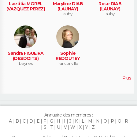
Laetitia MOREL
Maryline DIAB
Rose DIAB
(VAZQUEZ PEREZ)
(LAUNAY)
(LAUNAY)
auby
auby
Sandra FIGUEIRA
Sophie
(DESDOITS)
REDOUTEY
beynes
franconville
Plus
Annuaire des membres :
A
B
C
D
E
F
G
H
I
J
K
L
M
N
O
P
Q
R
S
T
U
V
W
X
Y
Z