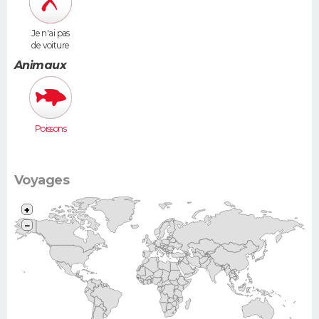
Je n'ai pas
de voiture
Animaux
Poissons
Voyages
+
−