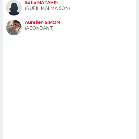
Safia MATAHRI
FORUM
(RUEIL MALMAISON)
Lifestyle
Sport
Television
Cinema
Bricolage
Culture
Auto
Voyage
Aurelien SIMON
(ABONDANT)