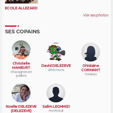
ECOLE ALLEZARD
Voir ses photos
SES COPAINS
Christelle
David DELEZEVE
Ghislaine
HAMEURT
athis mons
CORMANT
chavagnes en
noiseau
paillers
Noelle DELEZEVE
Salim LEGHMIZI
(DELEZEVE)
montreuil