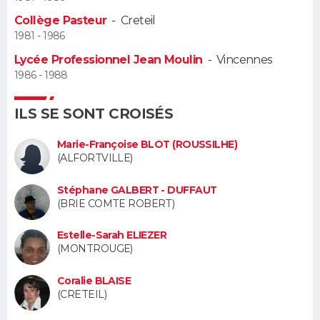
Collège Pasteur
-
Creteil
Guide de la santé
Médicaments
+
Alimentation
Maladies
Sommeil
VOYAGE
1981 - 1986
Lycée Professionnel Jean Moulin
-
Vincennes
City break
Voyage de noces
Climat
Destinations
Voyage nature
Forum
+
PHOTO
1986 - 1988
GUIDES D'ACHAT
ILS SE SONT CROISÉS
BONS PLANS
Marie-Françoise BLOT (ROUSSILHE)
(ALFORTVILLE)
CARTE DE VOEUX
Stéphane GALBERT - DUFFAUT
Carte Bonne année
Carte Pâques
Carte de Noël
Carte Saint-Valentin
Carte d'anniversaire
DICTIONNAIRE
(BRIE COMTE ROBERT)
Biographies
Expressions
Dictionnaire
Citations
Proverbes
PROGRAMME TV
Estelle-Sarah ELIEZER
(MONTROUGE)
COPAINS D'AVANT
Coralie BLAISE
Se connecter
Collèges
Universités
Service militaire
S'inscrire
Lycées
Primaires
Entreprises
Avis de recherche
(CRETEIL)
AVIS DE DÉCÈS