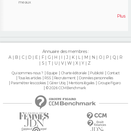
meaux
Plus
Annuaire des membres :
A
B
C
D
E
F
G
H
I
J
K
L
M
N
O
P
Q
R
S
T
U
V
W
X
Y
Z
Qui sommes-nous ?
Equipe
Charte éditoriale
Publicité
Contact
Tous les articles
RSS
Recrutement
Données personnelles
Paramétrer les cookies
Gérer Utiq
Mentions légales
Groupe Figaro
© 2026 CCM Benchmark