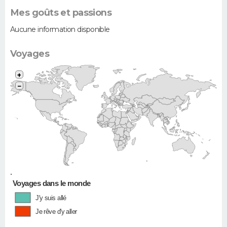
Mes goûts et passions
Aucune information disponible
Voyages
+
−
•
Voyages dans le monde
J'y suis allé
Je rêve d'y aller