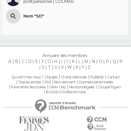
profil personnel | COLMAR
Nom "SD"
Annuaire des membres :
A
B
C
D
E
F
G
H
I
J
K
L
M
N
O
P
Q
R
S
T
U
V
W
X
Y
Z
Qui sommes-nous ?
Equipe
Charte éditoriale
Publicité
Contact
Tous les articles
RSS
Recrutement
Données personnelles
Paramétrer les cookies
Gérer Utiq
Mentions légales
Groupe Figaro
© 2026 CCM Benchmark