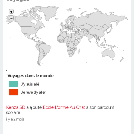
+
−
•
Voyages dans le monde
J'y suis allé
Je rêve d'y aller
Kenza SD
a ajouté
Ecole L'orme Au Chat
à son parcours
scolaire
il y a 2 mois