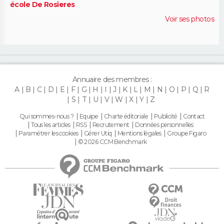
école De Rosieres
Voir ses photos
Annuaire des membres :
A
B
C
D
E
F
G
H
I
J
K
L
M
N
O
P
Q
R
S
T
U
V
W
X
Y
Z
Qui sommes-nous ?
Equipe
Charte éditoriale
Publicité
Contact
Tous les articles
RSS
Recrutement
Données personnelles
Paramétrer les cookies
Gérer Utiq
Mentions légales
Groupe Figaro
© 2026 CCM Benchmark