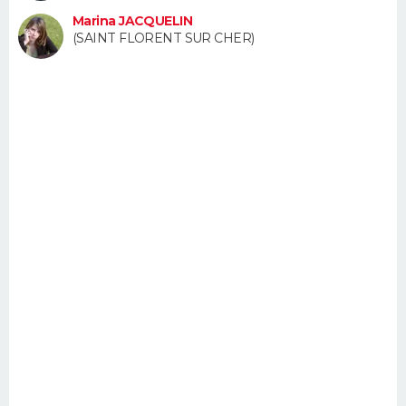
FORUM
Marina JACQUELIN
(SAINT FLORENT SUR CHER)
Lifestyle
Sport
Television
Cinema
Bricolage
Culture
Auto
Voyage