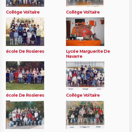
Collège Voltaire
Collège Voltaire
école De Rosieres
Lycée Marguerite De
Navarre
école De Rosieres
Collège Voltaire