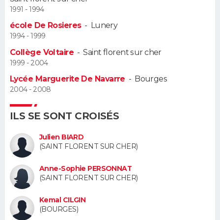
1991 - 1994
Guide de la santé
Médicaments
+
Alimentation
Maladies
Sommeil
VOYAGE
école De Rosieres
-
Lunery
1994 - 1999
City break
Voyage de noces
Climat
Destinations
Voyage nature
Forum
+
PHOTO
Collège Voltaire
-
Saint florent sur cher
1999 - 2004
GUIDES D'ACHAT
Lycée Marguerite De Navarre
-
Bourges
2004 - 2008
BONS PLANS
CARTE DE VOEUX
ILS SE SONT CROISÉS
Carte Bonne année
Carte Pâques
Carte de Noël
Carte Saint-Valentin
Carte d'anniversaire
Julien BIARD
DICTIONNAIRE
(SAINT FLORENT SUR CHER)
Biographies
Expressions
Dictionnaire
Citations
Proverbes
PROGRAMME TV
Anne-Sophie PERSONNAT
(SAINT FLORENT SUR CHER)
COPAINS D'AVANT
Kemal CILGIN
Se connecter
Collèges
Universités
Service militaire
S'inscrire
Lycées
Primaires
Entreprises
Avis de recherche
AVIS DE DÉCÈS
(BOURGES)