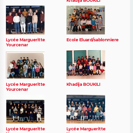
Khadija BOUKILI
Lycée Margueritte
Ecole Eluard/sablonniere
Yourcenar
Lycée Margueritte
Khadija BOUKILI
Yourcenar
Lycée Margueritte
Lycée Margueritte