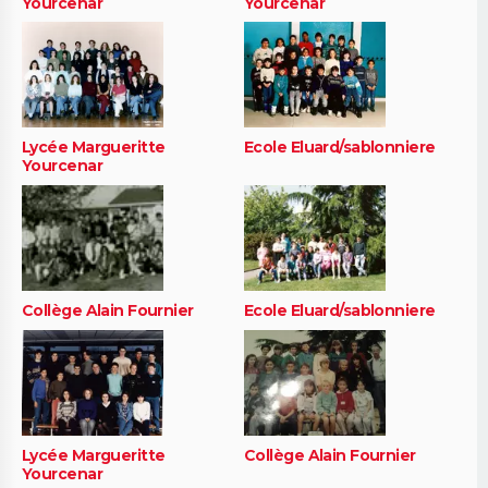
Yourcenar
Yourcenar
Lycée Margueritte
Ecole Eluard/sablonniere
Yourcenar
Collège Alain Fournier
Ecole Eluard/sablonniere
Lycée Margueritte
Collège Alain Fournier
Yourcenar