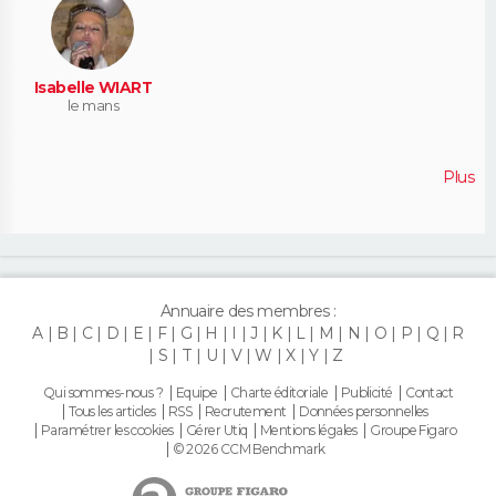
Isabelle WIART
le mans
Plus
Annuaire des membres :
A
B
C
D
E
F
G
H
I
J
K
L
M
N
O
P
Q
R
S
T
U
V
W
X
Y
Z
Qui sommes-nous ?
Equipe
Charte éditoriale
Publicité
Contact
Tous les articles
RSS
Recrutement
Données personnelles
Paramétrer les cookies
Gérer Utiq
Mentions légales
Groupe Figaro
© 2026 CCM Benchmark