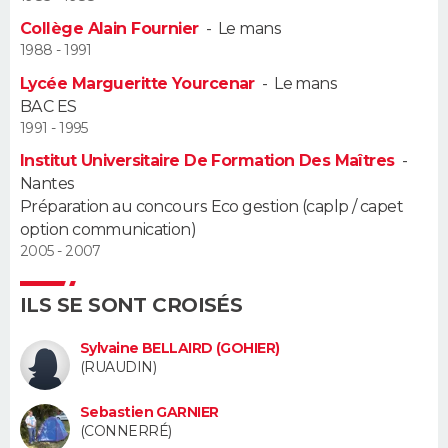
Collège Alain Fournier
-
Le mans
Guide de la santé
Médicaments
+
Alimentation
Maladies
Sommeil
VOYAGE
1988 - 1991
Lycée Margueritte Yourcenar
-
Le mans
City break
Voyage de noces
Climat
Destinations
Voyage nature
Forum
+
PHOTO
BAC ES
1991 - 1995
GUIDES D'ACHAT
Institut Universitaire De Formation Des Maîtres
-
Nantes
BONS PLANS
Préparation au concours Eco gestion (caplp / capet
option communication)
CARTE DE VOEUX
2005 - 2007
Carte Bonne année
Carte Pâques
Carte de Noël
Carte Saint-Valentin
Carte d'anniversaire
DICTIONNAIRE
ILS SE SONT CROISÉS
Biographies
Expressions
Dictionnaire
Citations
Proverbes
PROGRAMME TV
Sylvaine BELLAIRD (GOHIER)
(RUAUDIN)
COPAINS D'AVANT
Se connecter
Collèges
Universités
Service militaire
S'inscrire
Lycées
Primaires
Entreprises
Avis de recherche
Sebastien GARNIER
AVIS DE DÉCÈS
(CONNERRÉ)