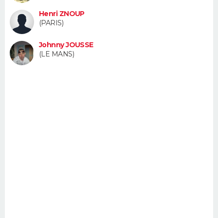
FORUM
Henri ZNOUP
(PARIS)
Lifestyle
Sport
Television
Cinema
Bricolage
Culture
Auto
Voyage
Johnny JOUSSE
(LE MANS)