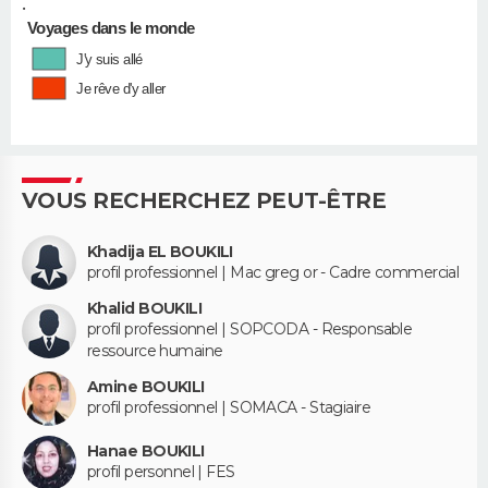
•
Voyages dans le monde
J'y suis allé
Je rêve d'y aller
VOUS RECHERCHEZ PEUT-ÊTRE
Khadija EL BOUKILI
profil professionnel | Mac greg or - Cadre commercial
Khalid BOUKILI
profil professionnel | SOPCODA - Responsable
ressource humaine
Amine BOUKILI
profil professionnel | SOMACA - Stagiaire
Hanae BOUKILI
profil personnel | FES