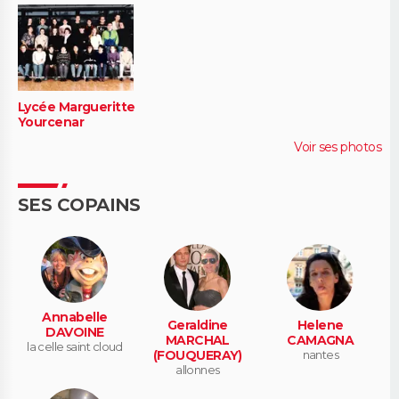
Lycée Margueritte
Yourcenar
Voir ses photos
SES COPAINS
Annabelle
Geraldine
Helene
DAVOINE
MARCHAL
CAMAGNA
la celle saint cloud
(FOUQUERAY)
nantes
allonnes