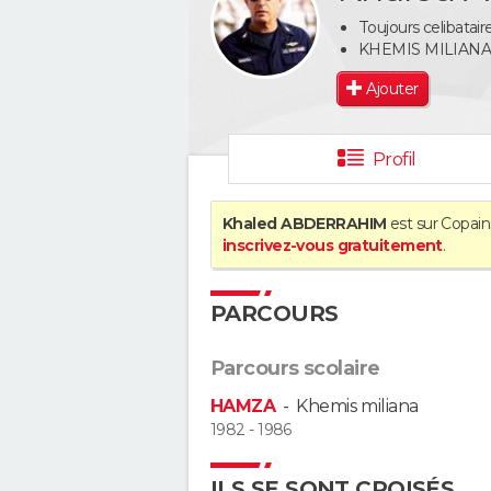
Toujours celibatai
KHEMIS MILIAN
Ajouter
Profil
Khaled ABDERRAHIM
est sur Copain
inscrivez-vous gratuitement
.
PARCOURS
Parcours scolaire
HAMZA
-
Khemis miliana
1982 - 1986
ILS SE SONT CROISÉS