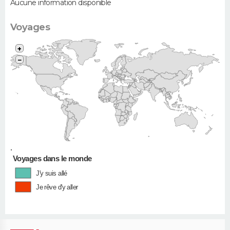
Aucune information disponible
Voyages
+
−
•
Voyages dans le monde
J'y suis allé
Je rêve d'y aller