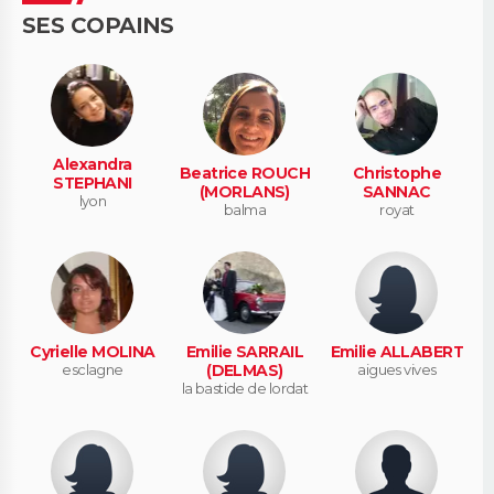
SES COPAINS
Alexandra
Beatrice ROUCH
Christophe
STEPHANI
(MORLANS)
SANNAC
lyon
balma
royat
Cyrielle MOLINA
Emilie SARRAIL
Emilie ALLABERT
esclagne
(DELMAS)
aigues vives
la bastide de lordat