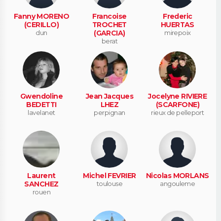
Fanny MORENO
Francoise
Frederic
(CERILLO)
TROCHET
HUERTAS
dun
(GARCIA)
mirepoix
berat
Gwendoline
Jean Jacques
Jocelyne RIVIERE
BEDETTI
LHEZ
(SCARFONE)
lavelanet
perpignan
rieux de pelleport
Laurent
Michel FEVRIER
Nicolas MORLANS
SANCHEZ
toulouse
angouleme
rouen