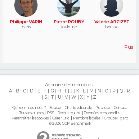
Philippe VARIN
Pierre ROUBY
Valérie ARCIZET
paris
toulouse
bouloc
Plus
Annuaire des membres :
A
B
C
D
E
F
G
H
I
J
K
L
M
N
O
P
Q
R
S
T
U
V
W
X
Y
Z
Qui sommes-nous ?
Equipe
Charte éditoriale
Publicité
Contact
Tous les articles
RSS
Recrutement
Données personnelles
Paramétrer les cookies
Gérer Utiq
Mentions légales
Groupe Figaro
© 2026 CCM Benchmark