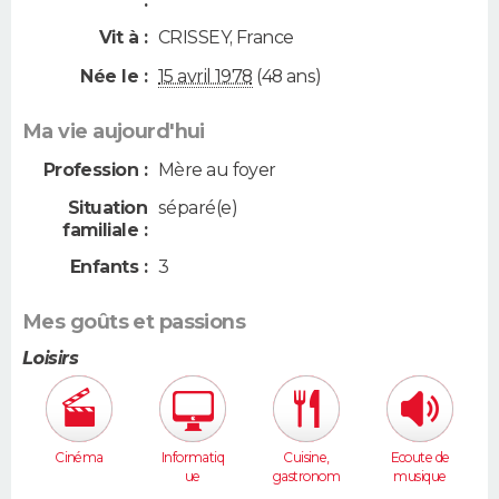
:
Vit à :
CRISSEY
,
France
Née le :
15 avril 1978
(48 ans)
Ma vie aujourd'hui
Profession :
Mère au foyer
Situation
séparé(e)
familiale :
Enfants :
3
Mes goûts et passions
Loisirs
Cinéma
Informatiq
Cuisine,
Ecoute de
ue
gastronom
musique
ie