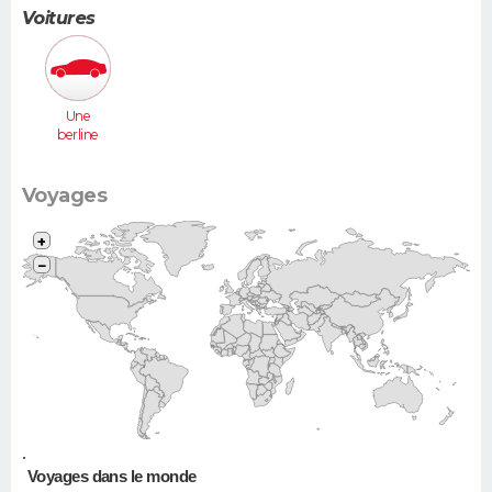
Voitures
Une
berline
(Laguna,
406...)
Voyages
+
−
•
Voyages dans le monde