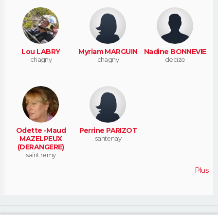
Lou LABRY
Myriam MARGUIN
Nadine BONNEVIE
chagny
chagny
decize
Odette -Maud
Perrine PARIZOT
MAZELPEUX
santenay
(DERANGERE)
saint remy
Plus