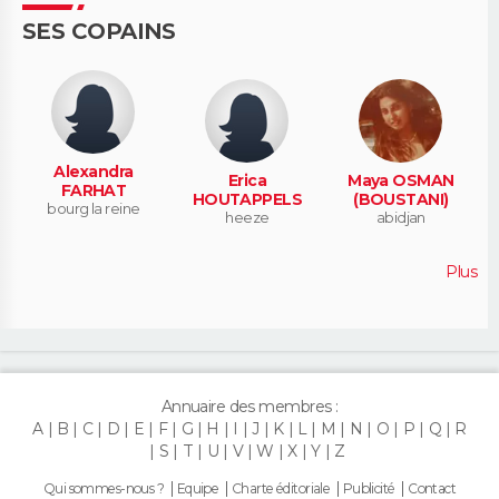
SES COPAINS
Alexandra
Erica
Maya OSMAN
FARHAT
HOUTAPPELS
(BOUSTANI)
bourg la reine
heeze
abidjan
Plus
Annuaire des membres :
A
B
C
D
E
F
G
H
I
J
K
L
M
N
O
P
Q
R
S
T
U
V
W
X
Y
Z
Qui sommes-nous ?
Equipe
Charte éditoriale
Publicité
Contact