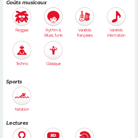
Goûts musicaux
Reggae
Rythm &
Variétés
Variétés
Blues, funk
françaises
internation
ales
Techno
Classique
Sports
Natation
Lectures