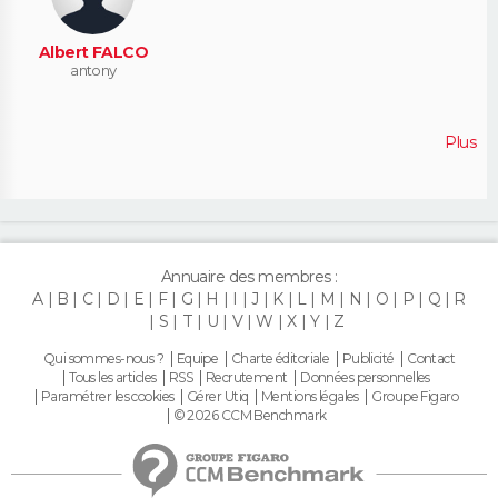
Albert FALCO
antony
Plus
Annuaire des membres :
A
B
C
D
E
F
G
H
I
J
K
L
M
N
O
P
Q
R
S
T
U
V
W
X
Y
Z
Qui sommes-nous ?
Equipe
Charte éditoriale
Publicité
Contact
Tous les articles
RSS
Recrutement
Données personnelles
Paramétrer les cookies
Gérer Utiq
Mentions légales
Groupe Figaro
© 2026 CCM Benchmark