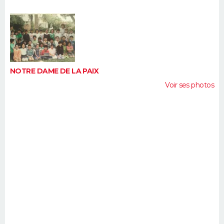
FORUM
Lifestyle
Sport
Television
Cinema
Bricolage
Culture
Auto
Voyage
NOTRE DAME DE LA PAIX
Voir ses photos