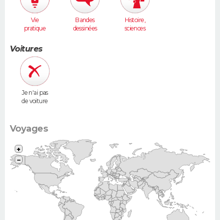
Vie
Bandes
Histoire,
pratique
dessinées
sciences
humaines
Voitures
Je n'ai pas
de voiture
Voyages
+
−