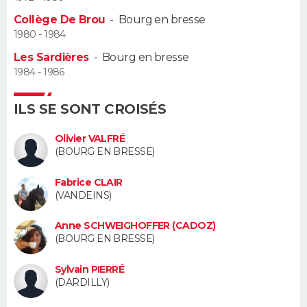
Collège De Brou
-
Bourg en bresse
Guide de la santé
Médicaments
+
Alimentation
Maladies
Sommeil
VOYAGE
1980 - 1984
Les Sardières
-
Bourg en bresse
City break
Voyage de noces
Climat
Destinations
Voyage nature
Forum
+
PHOTO
1984 - 1986
GUIDES D'ACHAT
ILS SE SONT CROISÉS
BONS PLANS
Olivier VALFRÉ
(BOURG EN BRESSE)
CARTE DE VOEUX
Fabrice CLAIR
Carte Bonne année
Carte Pâques
Carte de Noël
Carte Saint-Valentin
Carte d'anniversaire
DICTIONNAIRE
(VANDEINS)
Biographies
Expressions
Dictionnaire
Citations
Proverbes
PROGRAMME TV
Anne SCHWEIGHOFFER (CADOZ)
(BOURG EN BRESSE)
COPAINS D'AVANT
Sylvain PIERRÉ
Se connecter
Collèges
Universités
Service militaire
S'inscrire
Lycées
Primaires
Entreprises
Avis de recherche
(DARDILLY)
AVIS DE DÉCÈS