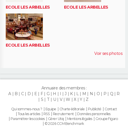
ECOLE LES ARBELLES
ECOLE LES ARBELLES
ECOLE LES ARBELLES
Voir ses photos
Annuaire des membres :
A
B
C
D
E
F
G
H
I
J
K
L
M
N
O
P
Q
R
S
T
U
V
W
X
Y
Z
Qui sommes-nous ?
Equipe
Charte éditoriale
Publicité
Contact
Tous les articles
RSS
Recrutement
Données personnelles
Paramétrer les cookies
Gérer Utiq
Mentions légales
Groupe Figaro
© 2026 CCM Benchmark