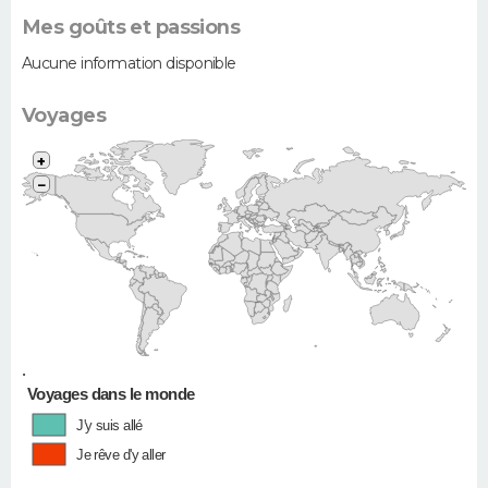
Mes goûts et passions
Aucune information disponible
Voyages
+
−
•
Voyages dans le monde
J'y suis allé
Je rêve d'y aller