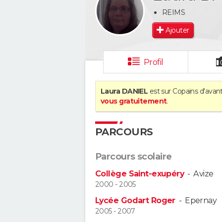
REIMS
Ajouter
Profil
Laura DANIEL
est sur Copains d'avant
vous gratuitement
.
PARCOURS
Parcours scolaire
Collège Saint-exupéry
-
Avize
2000 - 2005
Lycée Godart Roger
-
Epernay
2005 - 2007