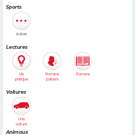
Sports
Autres
Lectures
Vie
Romans
Romans
pratique
policiers
Voitures
Une
voiture
moyenne
Animaux
(Megane,