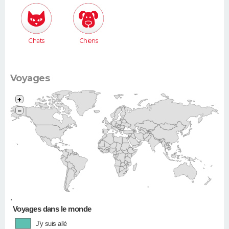
307...)
Chats
Chiens
Voyages
+
−
•
Voyages dans le monde
J'y suis allé