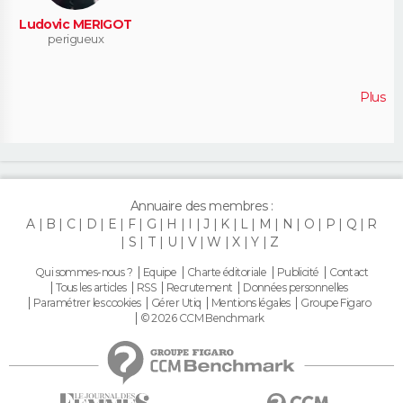
Ludovic MERIGOT
perigueux
Plus
Annuaire des membres :
A
B
C
D
E
F
G
H
I
J
K
L
M
N
O
P
Q
R
S
T
U
V
W
X
Y
Z
Qui sommes-nous ?
Equipe
Charte éditoriale
Publicité
Contact
Tous les articles
RSS
Recrutement
Données personnelles
Paramétrer les cookies
Gérer Utiq
Mentions légales
Groupe Figaro
© 2026 CCM Benchmark