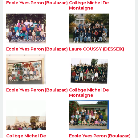
Ecole Yves Peron (Boulazac)
Collège Michel De
Montaigne
Ecole Yves Peron (Boulazac)
Laure COUSSY (DESSEIX)
Ecole Yves Peron (Boulazac)
Collège Michel De
Montaigne
Collège Michel De
Ecole Yves Peron (Boulazac)