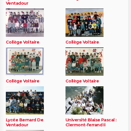
Ventadour
Collège Voltaire
Collège Voltaire
Collège Voltaire
Collège Voltaire
Lycée Bernard De
Université Blaise Pascal :
Ventadour
Clermont-ferrand Ii