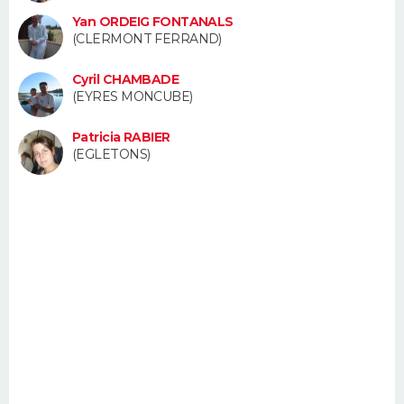
FORUM
Yan ORDEIG FONTANALS
(CLERMONT FERRAND)
Lifestyle
Sport
Television
Cinema
Bricolage
Culture
Auto
Voyage
Cyril CHAMBADE
(EYRES MONCUBE)
Patricia RABIER
(EGLETONS)