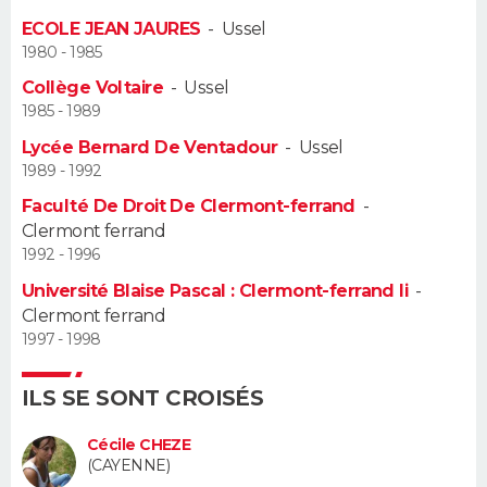
ECOLE JEAN JAURES
-
Ussel
Guide de la santé
Médicaments
+
Alimentation
Maladies
Sommeil
VOYAGE
1980 - 1985
Collège Voltaire
-
Ussel
City break
Voyage de noces
Climat
Destinations
Voyage nature
Forum
+
PHOTO
1985 - 1989
Lycée Bernard De Ventadour
-
Ussel
GUIDES D'ACHAT
1989 - 1992
BONS PLANS
Faculté De Droit De Clermont-ferrand
-
Clermont ferrand
CARTE DE VOEUX
1992 - 1996
Université Blaise Pascal : Clermont-ferrand Ii
-
Carte Bonne année
Carte Pâques
Carte de Noël
Carte Saint-Valentin
Carte d'anniversaire
DICTIONNAIRE
Clermont ferrand
1997 - 1998
Biographies
Expressions
Dictionnaire
Citations
Proverbes
PROGRAMME TV
ILS SE SONT CROISÉS
COPAINS D'AVANT
Cécile CHEZE
Se connecter
Collèges
Universités
Service militaire
S'inscrire
Lycées
Primaires
Entreprises
Avis de recherche
AVIS DE DÉCÈS
(CAYENNE)