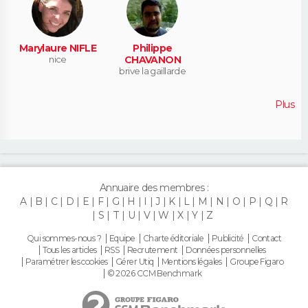
Marylaure NIFLE
Philippe
nice
CHAVANON
brive la gaillarde
Plus
Annuaire des membres :
A
B
C
D
E
F
G
H
I
J
K
L
M
N
O
P
Q
R
S
T
U
V
W
X
Y
Z
Qui sommes-nous ?
Equipe
Charte éditoriale
Publicité
Contact
Tous les articles
RSS
Recrutement
Données personnelles
Paramétrer les cookies
Gérer Utiq
Mentions légales
Groupe Figaro
© 2026 CCM Benchmark