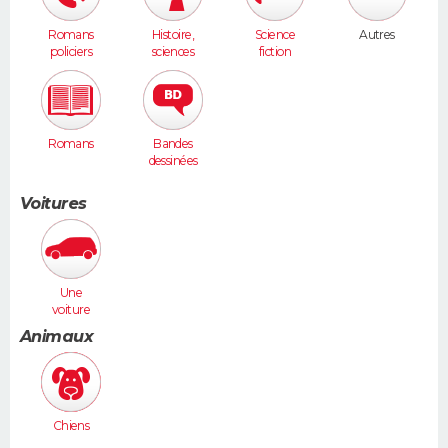
Romans
Histoire,
Science
Autres
policiers
sciences
fiction
humaines
Romans
Bandes
dessinées
Voitures
Une
voiture
moyenne
Animaux
(Megane,
307...)
Chiens