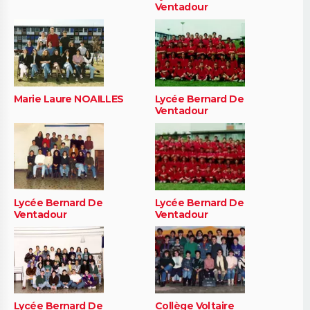
Ventadour
Marie Laure NOAILLES
Lycée Bernard De
Ventadour
Lycée Bernard De
Lycée Bernard De
Ventadour
Ventadour
Lycée Bernard De
Collège Voltaire