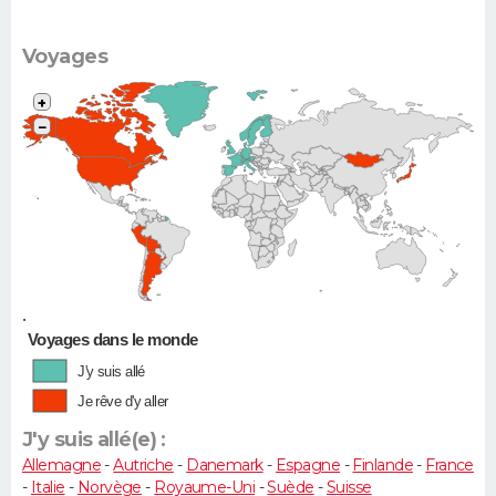
Voyages
+
−
•
Voyages dans le monde
J'y suis allé
Je rêve d'y aller
J'y suis allé(e) :
Allemagne
-
Autriche
-
Danemark
-
Espagne
-
Finlande
-
France
-
Italie
-
Norvège
-
Royaume-Uni
-
Suède
-
Suisse