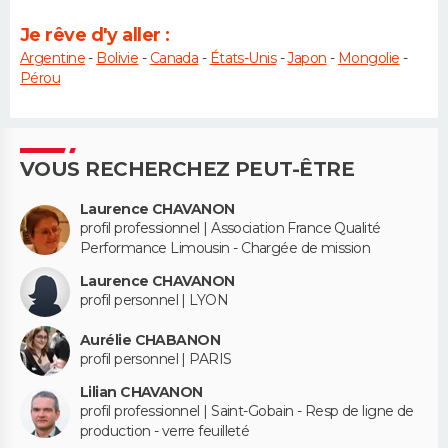
Je rêve d'y aller :
Argentine
-
Bolivie
-
Canada
-
États-Unis
-
Japon
-
Mongolie
-
Pérou
VOUS RECHERCHEZ PEUT-ÊTRE
Laurence CHAVANON
profil professionnel | Association France Qualité
Performance Limousin - Chargée de mission
Laurence CHAVANON
profil personnel | LYON
Aurélie CHABANON
profil personnel | PARIS
Lilian CHAVANON
profil professionnel | Saint-Gobain - Resp de ligne de
production - verre feuilleté