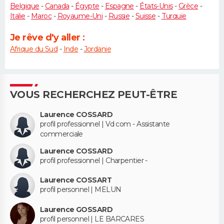
Belgique
-
Canada
-
Égypte
-
Espagne
-
États-Unis
-
Grèce
-
Italie
-
Maroc
-
Royaume-Uni
-
Russie
-
Suisse
-
Turquie
Je rêve d'y aller :
Afrique du Sud
-
Inde
-
Jordanie
VOUS RECHERCHEZ PEUT-ÊTRE
Laurence COSSARD
profil professionnel | Vd com - Assistante
commerciale
Laurence COSSARD
profil professionnel | Charpentier -
Laurence COSSART
profil personnel | MELUN
Laurence GOSSARD
profil personnel | LE BARCARES