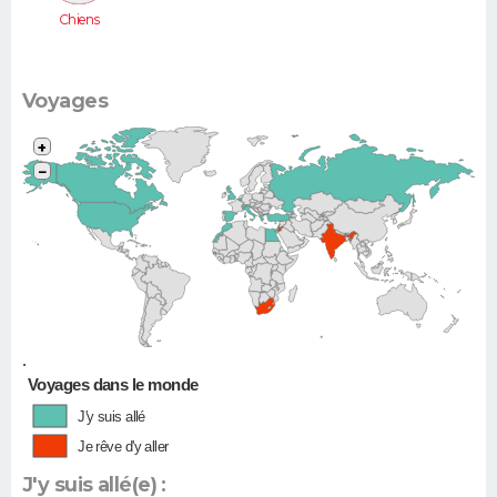
Chiens
Voyages
+
−
•
Voyages dans le monde
J'y suis allé
Je rêve d'y aller
J'y suis allé(e) :