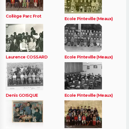
Collège Parc Frot
Ecole Pinteville (Meaux)
Laurence COSSARD
Ecole Pinteville (Meaux)
Denis GOISQUE
Ecole Pinteville (Meaux)