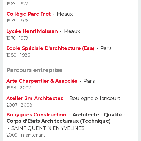
1967 - 1972
Guide de la santé
Médicaments
+
Alimentation
Maladies
Sommeil
Collège Parc Frot
-
Meaux
VOYAGE
1972 - 1976
City break
Voyage de noces
Climat
Destinations
Voyage nature
Forum
+
PHOTO
Lycée Henri Moissan
-
Meaux
1976 - 1979
GUIDES D'ACHAT
Ecole Spéciale D'architecture (Esa)
-
Paris
1980 - 1986
BONS PLANS
Parcours entreprise
CARTE DE VOEUX
Arte Charpentier & Associés
-
Paris
Carte Bonne année
Carte Pâques
Carte de Noël
Carte Saint-Valentin
Carte d'anniversaire
1998 - 2007
DICTIONNAIRE
Atelier 2m Architectes
-
Boulogne billancourt
Biographies
Expressions
Dictionnaire
Citations
Proverbes
PROGRAMME TV
2007 - 2008
Bouygues Construction
- Architecte - Qualité -
COPAINS D'AVANT
Corps d'Etats Architecturaux (Technique)
-
SAINT QUENTIN EN YVELINES
Se connecter
Collèges
Universités
Service militaire
S'inscrire
Lycées
Primaires
Entreprises
Avis de recherche
AVIS DE DÉCÈS
2009 - maintenant