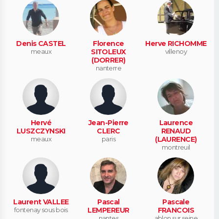
Denis CASTEL
Florence
Herve RICHOMME
meaux
SITOLEUX
villenoy
(DORRER)
nanterre
Hervé
Jean-Pierre
Laurence
LUSZCZYNSKI
CLERC
RENAUD
meaux
paris
(LAURENCE)
montreuil
Laurent VALLEE
Pascal
Pascale
fontenay sous bois
LEMPEREUR
FRANCOIS
nantes
ablon sur seine