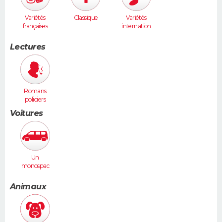
Variétés
Classique
Variétés
françaises
internation
ales
Lectures
Romans
policiers
Voitures
Un
monospac
e (Espace,
Scénic,
Animaux
Xsara
Picasso...)