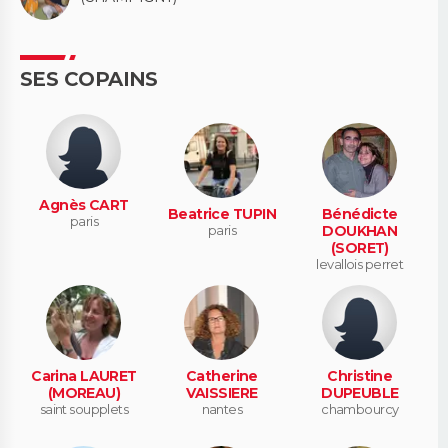
SES COPAINS
Agnès CART
Beatrice TUPIN
Bénédicte
paris
paris
DOUKHAN
(SORET)
levallois perret
Carina LAURET
Catherine
Christine
(MOREAU)
VAISSIERE
DUPEUBLE
saint soupplets
nantes
chambourcy