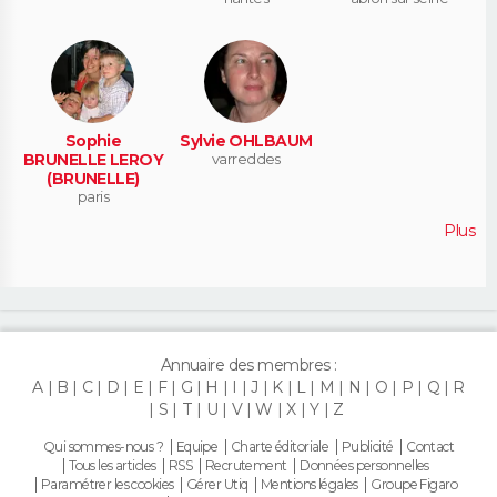
Sophie
Sylvie OHLBAUM
BRUNELLE LEROY
varreddes
(BRUNELLE)
paris
Plus
Annuaire des membres :
A
B
C
D
E
F
G
H
I
J
K
L
M
N
O
P
Q
R
S
T
U
V
W
X
Y
Z
Qui sommes-nous ?
Equipe
Charte éditoriale
Publicité
Contact
Tous les articles
RSS
Recrutement
Données personnelles
Paramétrer les cookies
Gérer Utiq
Mentions légales
Groupe Figaro