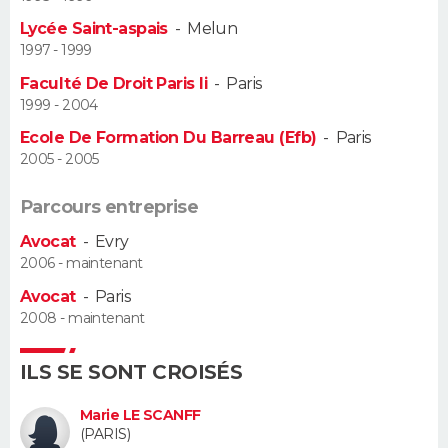
Lycée Saint-aspais
-
Melun
Guide de la santé
Médicaments
+
Alimentation
Maladies
Sommeil
VOYAGE
1997 - 1999
Faculté De Droit Paris Ii
-
Paris
City break
Voyage de noces
Climat
Destinations
Voyage nature
Forum
+
PHOTO
1999 - 2004
Ecole De Formation Du Barreau (Efb)
-
Paris
GUIDES D'ACHAT
2005 - 2005
BONS PLANS
Parcours entreprise
CARTE DE VOEUX
Avocat
-
Evry
2006 - maintenant
Carte Bonne année
Carte Pâques
Carte de Noël
Carte Saint-Valentin
Carte d'anniversaire
DICTIONNAIRE
Avocat
-
Paris
2008 - maintenant
Biographies
Expressions
Dictionnaire
Citations
Proverbes
PROGRAMME TV
ILS SE SONT CROISÉS
COPAINS D'AVANT
Se connecter
Collèges
Universités
Service militaire
S'inscrire
Lycées
Primaires
Entreprises
Avis de recherche
Marie LE SCANFF
AVIS DE DÉCÈS
(PARIS)