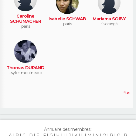
Caroline
Isabelle SCHWAB
Mariama SOIBY
SCHUMACHER
paris
ris orangis
paris
Thomas DURAND
issy les moulineaux
Plus
Annuaire des membres :
A
B
C
D
E
F
G
H
I
J
K
L
M
N
O
P
Q
R