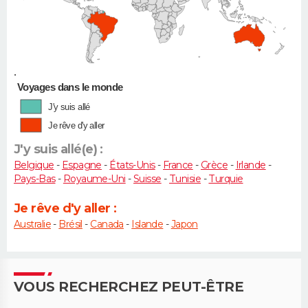
•
Voyages dans le monde
J'y suis allé
Je rêve d'y aller
J'y suis allé(e) :
Belgique
-
Espagne
-
États-Unis
-
France
-
Grèce
-
Irlande
-
Pays-Bas
-
Royaume-Uni
-
Suisse
-
Tunisie
-
Turquie
Je rêve d'y aller :
Australie
-
Brésil
-
Canada
-
Islande
-
Japon
VOUS RECHERCHEZ PEUT-ÊTRE