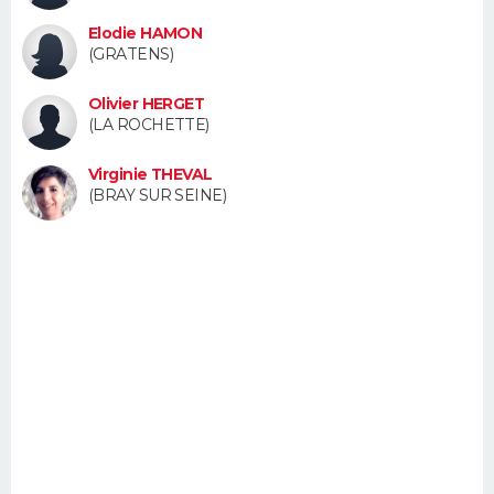
FORUM
Elodie HAMON
(GRATENS)
Lifestyle
Sport
Television
Cinema
Bricolage
Culture
Auto
Voyage
Olivier HERGET
(LA ROCHETTE)
Virginie THEVAL
(BRAY SUR SEINE)