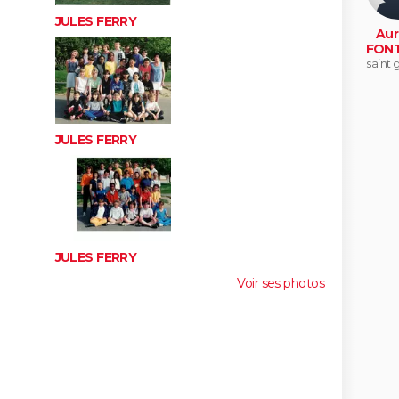
JULES FERRY
Aur
FONT
saint 
JULES FERRY
JULES FERRY
Voir ses photos