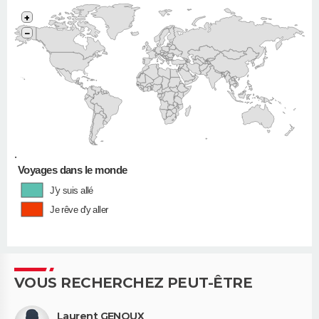
+
−
•
Voyages dans le monde
J'y suis allé
Je rêve d'y aller
VOUS RECHERCHEZ PEUT-ÊTRE
Laurent GENOUX