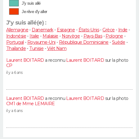
J'y suis allé
Je rêve d'y aller
J'y suis allé(e) :
Allemagne
-
Danemark
-
Espagne
-
États-Unis
-
Grèce
-
Inde
-
Indonésie
-
Italie
-
Malaisie
-
Norvège
-
Pays-Bas
-
Pologne
-
Portugal
-
Royaume-Uni
-
République Dominicaine
-
Suède
-
Thaïlande
-
Tunisie
-
Viêt Nam
Laurent BOITARD
a reconnu
Laurent BOITARD
sur la photo
CP
il y a 6 ans
Laurent BOITARD
a reconnu
Laurent BOITARD
sur la photo
CM1 de Mme LEMAIRE
il y a 6 ans