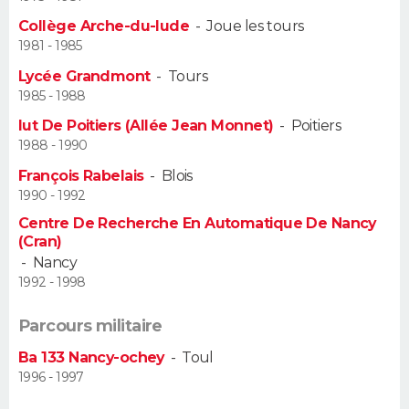
Collège Arche-du-lude
-
Joue les tours
Guide de la santé
Médicaments
+
Alimentation
Maladies
Sommeil
VOYAGE
1981 - 1985
Lycée Grandmont
-
Tours
City break
Voyage de noces
Climat
Destinations
Voyage nature
Forum
+
PHOTO
1985 - 1988
Iut De Poitiers (Allée Jean Monnet)
-
Poitiers
GUIDES D'ACHAT
1988 - 1990
BONS PLANS
François Rabelais
-
Blois
1990 - 1992
CARTE DE VOEUX
Centre De Recherche En Automatique De Nancy
(Cran)
Carte Bonne année
Carte Pâques
Carte de Noël
Carte Saint-Valentin
Carte d'anniversaire
DICTIONNAIRE
-
Nancy
1992 - 1998
Biographies
Expressions
Dictionnaire
Citations
Proverbes
PROGRAMME TV
Parcours militaire
COPAINS D'AVANT
Ba 133 Nancy-ochey
-
Toul
Se connecter
Collèges
Universités
Service militaire
S'inscrire
Lycées
Primaires
Entreprises
Avis de recherche
1996 - 1997
AVIS DE DÉCÈS