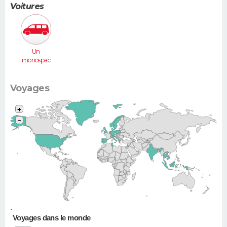
Voitures
Un
monospac
e (Espace,
Scénic,
Xsara
Voyages
Picasso...)
+
−
•
Voyages dans le monde