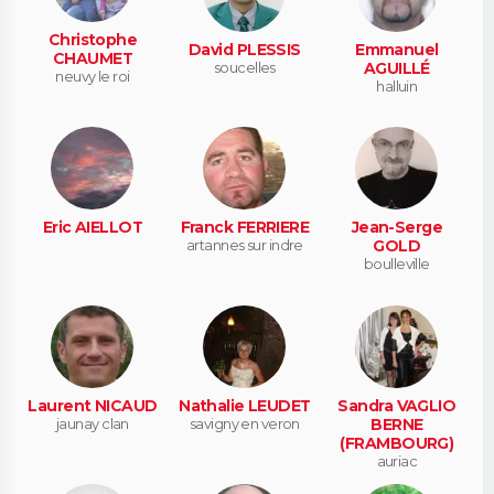
Christophe
David PLESSIS
Emmanuel
CHAUMET
soucelles
AGUILLÉ
neuvy le roi
halluin
Eric AIELLOT
Franck FERRIERE
Jean-Serge
artannes sur indre
GOLD
boulleville
Laurent NICAUD
Nathalie LEUDET
Sandra VAGLIO
jaunay clan
savigny en veron
BERNE
(FRAMBOURG)
auriac