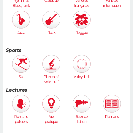
Rythm &
Classique
Variétés
Variétés
Blues, funk
françaises
internation
ales
Jazz
Rock
Reggae
Sports
Ski
Planche à
Volley-ball
voile, surf
Lectures
Romans
Vie
Science
Romans
policiers
pratique
fiction