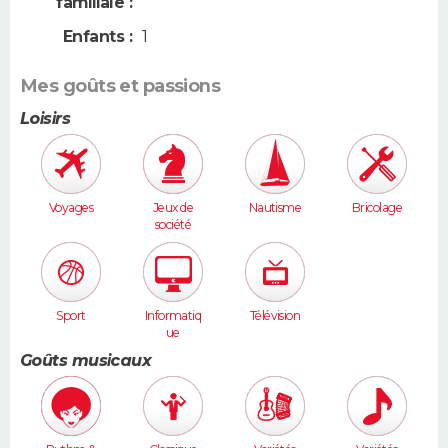
familiale :
Enfants :
1
Mes goûts et passions
Loisirs
Voyages
Jeux de
Nautisme
Bricolage
société
Sport
Informatiq
Télévision
ue
Goûts musicaux