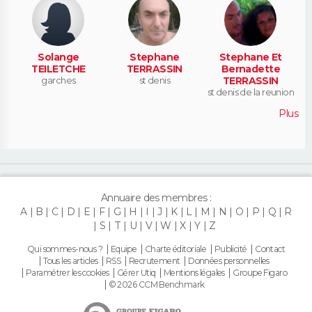
Solange
Stephane
Stephane Et
TEILETCHE
TERRASSIN
Bernadette
garches
st denis
TERRASSIN
st denis de la reunion
Plus
Annuaire des membres :
A
B
C
D
E
F
G
H
I
J
K
L
M
N
O
P
Q
R
S
T
U
V
W
X
Y
Z
Qui sommes-nous ?
Equipe
Charte éditoriale
Publicité
Contact
Tous les articles
RSS
Recrutement
Données personnelles
Paramétrer les cookies
Gérer Utiq
Mentions légales
Groupe Figaro
© 2026 CCM Benchmark