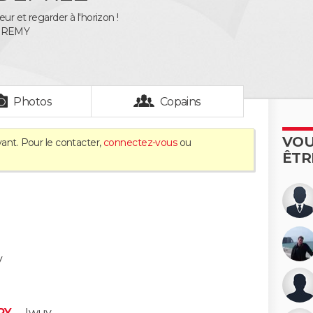
ur et regarder à l'horizon !
 REMY
Photos
Copains
VOU
vant. Pour le contacter,
connectez-vous
ou
ÊTR
y
RY
-
Iwuy