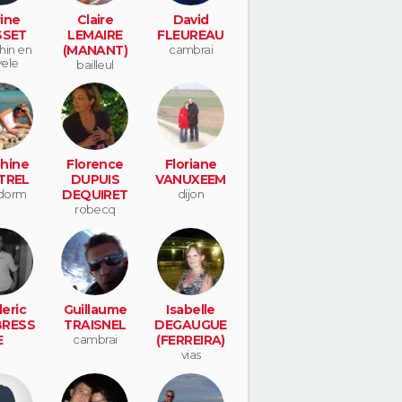
ine
Claire
David
SSET
LEMAIRE
FLEUREAU
in en
(MANANT)
cambrai
ele
bailleul
hine
Florence
Floriane
TREL
DUPUIS
VANUXEEM
dorm
DEQUIRET
dijon
robecq
eric
Guillaume
Isabelle
RESS
TRAISNEL
DEGAUGUE
E
cambrai
(FERREIRA)
vias