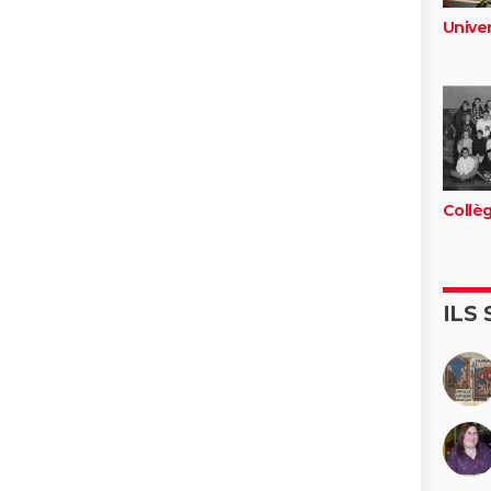
Univer
Collè
ILS