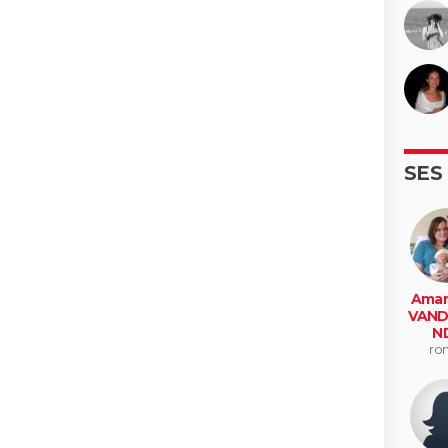
SES
Aman
VAND
N
ro