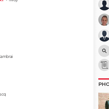
ambrai
PH
ascq