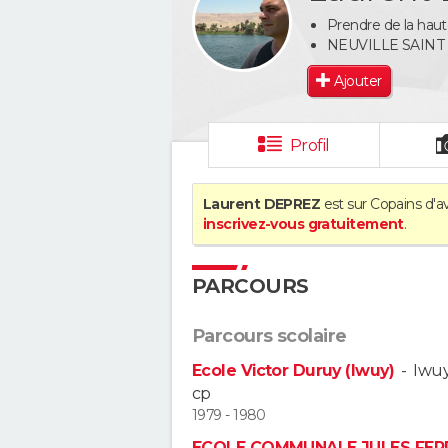
Prendre de la haute
NEUVILLE SAINT
Ajouter
Profil
Laurent DEPREZ
est sur Copains d'a
inscrivez-vous gratuitement
.
PARCOURS
Parcours scolaire
Ecole Victor Duruy (Iwuy)
-
Iwu
cp
1979 - 1980
ECOLE COMMUNALE JULES FER