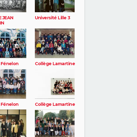
 JEAN
Université Lille 3
IN
 Fénelon
Collège Lamartine
 Fénelon
Collège Lamartine