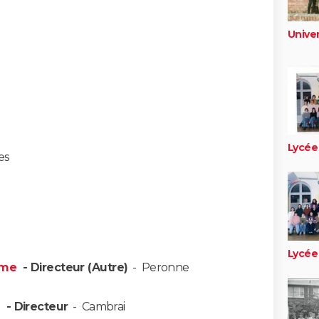
Univer
Lycée
es
Lycée
mme
- Directeur (Autre)
-
Peronne
i
- Directeur
-
Cambrai