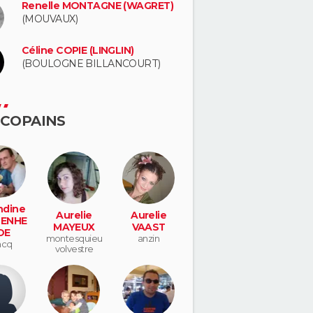
Renelle MONTAGNE (WAGRET)
(MOUVAUX)
Céline COPIE (LINGLIN)
(BOULOGNE BILLANCOURT)
 COPAINS
dine
Aurelie
Aurelie
ENHE
MAYEUX
VAAST
DE
montesquieu
anzin
ncq
volvestre