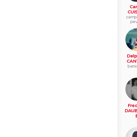
Car
CUI
camph
pev
Delp
CAN
beni
Fred
DAUB