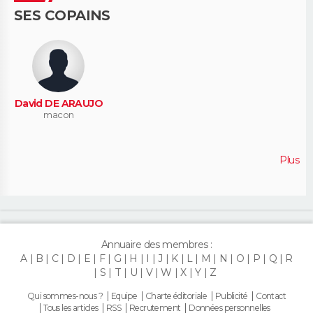
SES COPAINS
David DE ARAUJO
macon
Plus
Annuaire des membres :
A
B
C
D
E
F
G
H
I
J
K
L
M
N
O
P
Q
R
S
T
U
V
W
X
Y
Z
Qui sommes-nous ?
Equipe
Charte éditoriale
Publicité
Contact
Tous les articles
RSS
Recrutement
Données personnelles