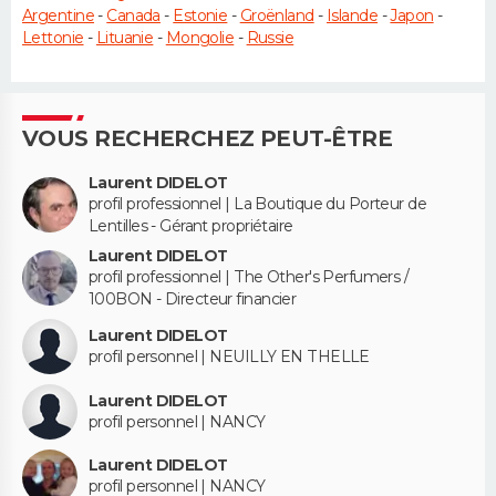
Argentine
-
Canada
-
Estonie
-
Groënland
-
Islande
-
Japon
-
Lettonie
-
Lituanie
-
Mongolie
-
Russie
VOUS RECHERCHEZ PEUT-ÊTRE
Laurent DIDELOT
profil professionnel | La Boutique du Porteur de
Lentilles - Gérant propriétaire
Laurent DIDELOT
profil professionnel | The Other's Perfumers /
100BON - Directeur financier
Laurent DIDELOT
profil personnel | NEUILLY EN THELLE
Laurent DIDELOT
profil personnel | NANCY
Laurent DIDELOT
profil personnel | NANCY