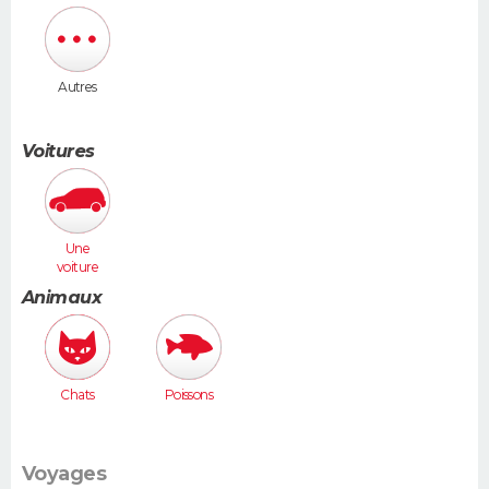
Autres
Voitures
Une
voiture
moyenne
Animaux
(Megane,
307...)
Chats
Poissons
Voyages