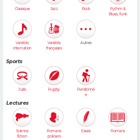
Classique
Jazz
Rock
Rythm &
Blues, funk
Variétés
Variétés
Autres
internation
françaises
ales
Sports
Judo
Rugby
Randonné
e
Lectures
Science
Romans
Essais
Romans
fiction
policiers