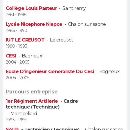
Collège Louis Pasteur
-
Saint remy
Guide de la santé
Médicaments
+
Alimentation
Maladies
Sommeil
VOYAGE
1981 - 1986
Lycée Nicephore Niepce
-
Chalon sur saone
City break
Voyage de noces
Climat
Destinations
Voyage nature
Forum
+
PHOTO
1986 - 1990
IUT LE CREUSOT
-
Le creusot
GUIDES D'ACHAT
1990 - 1993
BONS PLANS
CESI
-
Bagneux
2004 - 2005
CARTE DE VOEUX
Ecole D'ingénieur Généraliste Du Cesi
-
Bagneux
2004 - 2005
Carte Bonne année
Carte Pâques
Carte de Noël
Carte Saint-Valentin
Carte d'anniversaire
DICTIONNAIRE
Parcours entreprise
Biographies
Expressions
Dictionnaire
Citations
Proverbes
PROGRAMME TV
1er Régiment Artillerie
- Cadre
technique (Technique)
COPAINS D'AVANT
-
Montbeliard
Se connecter
Collèges
Universités
Service militaire
S'inscrire
Lycées
Primaires
Entreprises
Avis de recherche
1993 - 1995
AVIS DE DÉCÈS
SAUR
- Technicien (Technique)
-
Chalon sur saone