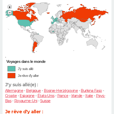
+
−
•
Voyages dans le monde
J'y suis allé
Je rêve d'y aller
J'y suis allé(e) :
Allemagne
-
Belgique
-
Bosnie-Herzégovine
-
Burkina Faso
-
Croatie
-
Espagne
-
États-Unis
-
France
-
Irlande
-
Italie
-
Pays-
Bas
-
Royaume-Uni
-
Suisse
Je rêve d'y aller :