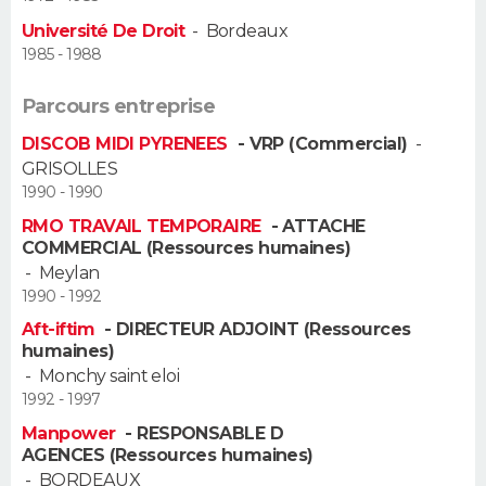
Université De Droit
-
Bordeaux
Guide de la santé
Médicaments
+
Alimentation
Maladies
Sommeil
VOYAGE
1985 - 1988
City break
Voyage de noces
Climat
Destinations
Voyage nature
Forum
+
PHOTO
Parcours entreprise
DISCOB MIDI PYRENEES
- VRP (Commercial)
-
GUIDES D'ACHAT
GRISOLLES
1990 - 1990
BONS PLANS
RMO TRAVAIL TEMPORAIRE
- ATTACHE
COMMERCIAL (Ressources humaines)
CARTE DE VOEUX
-
Meylan
Carte Bonne année
Carte Pâques
Carte de Noël
Carte Saint-Valentin
Carte d'anniversaire
1990 - 1992
DICTIONNAIRE
Aft-iftim
- DIRECTEUR ADJOINT (Ressources
Biographies
Expressions
Dictionnaire
Citations
Proverbes
humaines)
PROGRAMME TV
-
Monchy saint eloi
1992 - 1997
COPAINS D'AVANT
Manpower
- RESPONSABLE D
Se connecter
Collèges
Universités
Service militaire
S'inscrire
Lycées
Primaires
Entreprises
Avis de recherche
AGENCES (Ressources humaines)
AVIS DE DÉCÈS
-
BORDEAUX