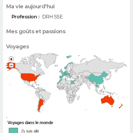
Ma vie aujourd'hui
Profession :
DRH SSE
Mes goûts et passions
Voyages
+
−
•
Voyages dans le monde
J'y suis allé