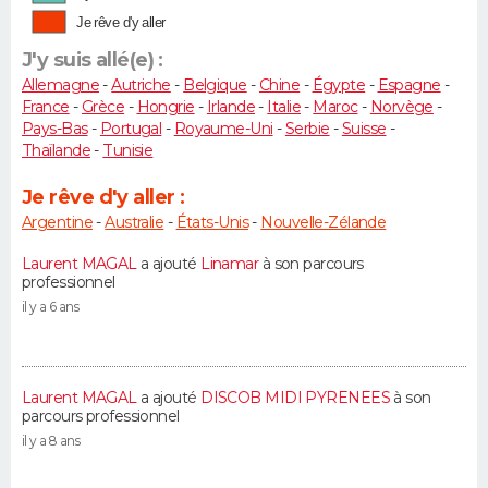
Je rêve d'y aller
J'y suis allé(e) :
Allemagne
-
Autriche
-
Belgique
-
Chine
-
Égypte
-
Espagne
-
France
-
Grèce
-
Hongrie
-
Irlande
-
Italie
-
Maroc
-
Norvège
-
Pays-Bas
-
Portugal
-
Royaume-Uni
-
Serbie
-
Suisse
-
Thaïlande
-
Tunisie
Je rêve d'y aller :
Argentine
-
Australie
-
États-Unis
-
Nouvelle-Zélande
Laurent MAGAL
a ajouté
Linamar
à son parcours
professionnel
il y a 6 ans
Laurent MAGAL
a ajouté
DISCOB MIDI PYRENEES
à son
parcours professionnel
il y a 8 ans