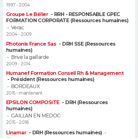
1997 - 2004
FORUM
Groupe Le Bélier
- RRH - RESPONSABLE GPEC
Lifestyle
Sport
Television
Cinema
Bricolage
Culture
Auto
Voyage
FORMATION CORPORATE (Ressources humaines)
-
Verac
2004 - 2009
Photonis France Sas
- DRH SSE (Ressources
humaines)
-
Brive la gaillarde
2009 - 2014
Humanef Formation Conseil Rh & Management
- Président (Ressources humaines)
-
BORDEAUX
2015 - maintenant
EPSILON COMPOSITE
- DRH (Ressources
humaines)
-
GAILLAN EN MEDOC
2015 - 2018
Linamar
- DRH (Ressources humaines)
-