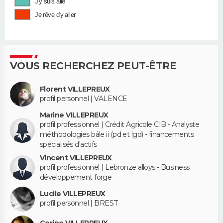
J'y suis allé
Je rêve d'y aller
VOUS RECHERCHEZ PEUT-ÊTRE
Florent VILLEPREUX
profil personnel | VALENCE
Marine VILLEPREUX
profil professionnel | Crédit Agricole CIB - Analyste
méthodologies bâle ii (pd et lgd) - financements
spécialisés d'actifs
Vincent VILLEPREUX
profil professionnel | Lebronze alloys - Business
développement forge
Lucile VILLEPREUX
profil personnel | BREST
Corine VILLEPREUX