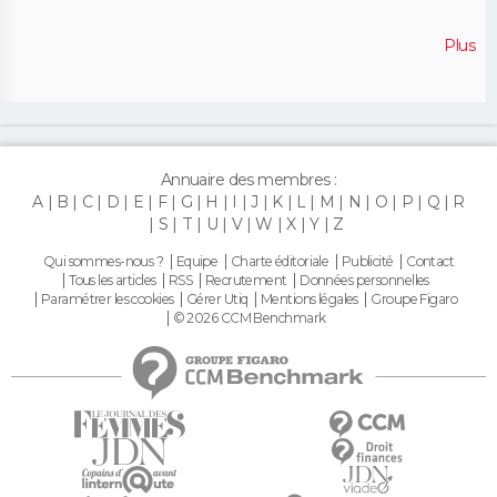
Plus
Annuaire des membres :
A
B
C
D
E
F
G
H
I
J
K
L
M
N
O
P
Q
R
S
T
U
V
W
X
Y
Z
Qui sommes-nous ?
Equipe
Charte éditoriale
Publicité
Contact
Tous les articles
RSS
Recrutement
Données personnelles
Paramétrer les cookies
Gérer Utiq
Mentions légales
Groupe Figaro
© 2026 CCM Benchmark