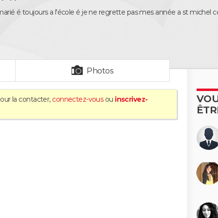
marié é toujours a l'école é je ne regrette pas mes année a st michel c
Photos
VOU
our la contacter,
connectez-vous
ou
inscrivez-
ÊTR