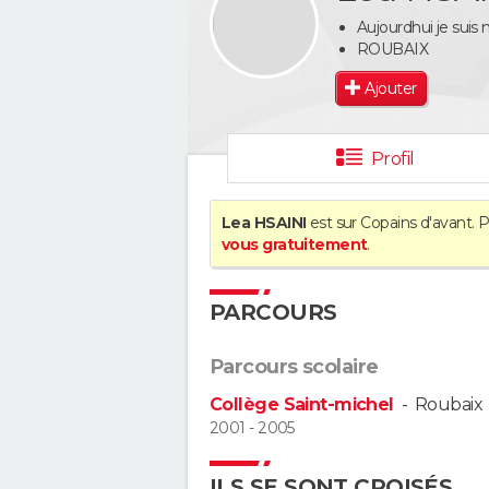
Aujourdhui je suis 
ROUBAIX
Ajouter
Profil
Lea HSAINI
est sur Copains d'avant. P
vous gratuitement
.
PARCOURS
Parcours scolaire
Collège Saint-michel
-
Roubaix
2001 - 2005
ILS SE SONT CROISÉS