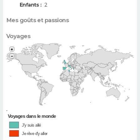
Enfants :
2
Mes goûts et passions
Voyages
+
−
•
Voyages dans le monde
J'y suis allé
Je rêve d'y aller