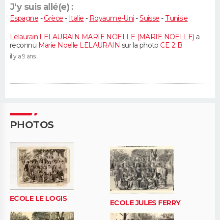
J'y suis allé(e) :
Espagne
-
Grèce
-
Italie
-
Royaume-Uni
-
Suisse
-
Tunisie
Lelaurain LELAURAIN MARIE NOELLE (MARIE NOELLE)
a
reconnu
Marie Noelle LELAURAIN
sur la photo
CE 2 B
il y a 9 ans
PHOTOS
ECOLE LE LOGIS
ECOLE JULES FERRY