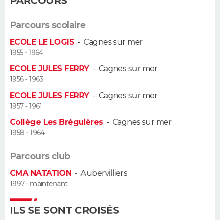
PARCOURS
Guide de la santé
Médicaments
+
Alimentation
Maladies
Sommeil
VOYAGE
Parcours scolaire
ECOLE LE LOGIS
-
Cagnes sur mer
City break
Voyage de noces
Climat
Destinations
Voyage nature
Forum
+
PHOTO
1955 - 1964
ECOLE JULES FERRY
-
Cagnes sur mer
GUIDES D'ACHAT
1956 - 1963
BONS PLANS
ECOLE JULES FERRY
-
Cagnes sur mer
1957 - 1961
CARTE DE VOEUX
Collège Les Bréguières
-
Cagnes sur mer
1958 - 1964
Carte Bonne année
Carte Pâques
Carte de Noël
Carte Saint-Valentin
Carte d'anniversaire
DICTIONNAIRE
Parcours club
Biographies
Expressions
Dictionnaire
Citations
Proverbes
PROGRAMME TV
CMA NATATION
-
Aubervilliers
COPAINS D'AVANT
1997 - maintenant
Se connecter
Collèges
Universités
Service militaire
S'inscrire
Lycées
Primaires
Entreprises
Avis de recherche
AVIS DE DÉCÈS
ILS SE SONT CROISÉS