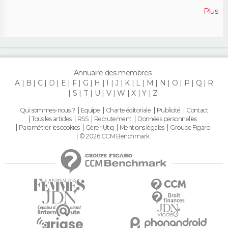
Plus
Annuaire des membres :
A
B
C
D
E
F
G
H
I
J
K
L
M
N
O
P
Q
R
S
T
U
V
W
X
Y
Z
Qui sommes-nous ?
Equipe
Charte éditoriale
Publicité
Contact
Tous les articles
RSS
Recrutement
Données personnelles
Paramétrer les cookies
Gérer Utiq
Mentions légales
Groupe Figaro
© 2026 CCM Benchmark