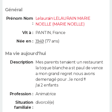
Général
Prénom Nom
Lelaurain LELAURAIN MARIE
:
NOELLE (MARIE NOELLE)
Vit à :
PANTIN
,
France
Née en :
1949
(77 ans)
Ma vie aujourd'hui
Description
Mes parents tenaient un restaurant
la toque blanche a st paul de vence
a mon grand regret nous avons
demenagé pour ...le nord !!!
j'ai 2 enfants
Profession :
Animatrice
Situation
divorcé(e)
familiale :