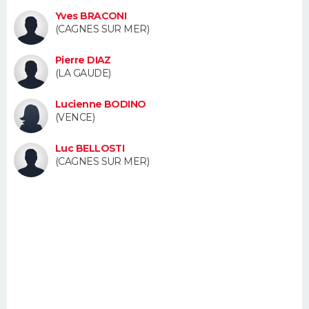
FORUM
Yves BRACONI
(CAGNES SUR MER)
Lifestyle
Sport
Television
Cinema
Bricolage
Culture
Auto
Voyage
Pierre DIAZ
(LA GAUDE)
Lucienne BODINO
(VENCE)
Luc BELLOSTI
(CAGNES SUR MER)