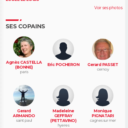
Voir ses photos
SES COPAINS
Agnès CASTELLA
Eric POCHERON
Gerard PASSET
(BONNE)
cernoy
paris
Gerard
Madeleine
Monique
ARMANDO
GEFFRAY
PIGNATARI
saint paul
(PETTAVINO)
cagnes sur mer
hyeres