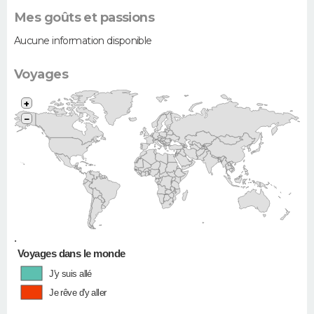
Mes goûts et passions
Aucune information disponible
Voyages
+
−
•
Voyages dans le monde
J'y suis allé
Je rêve d'y aller