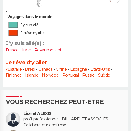
•
Voyages dans le monde
J'y suis allé
Je rêve d'y aller
J'y suis allé(e) :
France
-
Italie
-
Royaume-Uni
Je rêve d'y aller :
Australie
-
Brésil
-
Canada
-
Chine
-
Espagne
-
États-Unis
-
Finlande
-
Islande
-
Norvège
-
Portugal
-
Russie
-
Suède
VOUS RECHERCHEZ PEUT-ÊTRE
Lionel ALEXIS
profil professionnel | BILLARD ET ASSOCIÉS -
Collaborateur confirmé