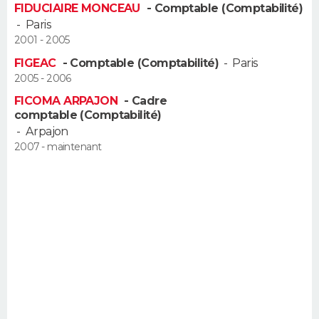
FIDUCIAIRE MONCEAU
- Comptable (Comptabilité)
FORUM
-
Paris
2001 - 2005
Lifestyle
Sport
Television
Cinema
Bricolage
Culture
Auto
Voyage
FIGEAC
- Comptable (Comptabilité)
-
Paris
2005 - 2006
FICOMA ARPAJON
- Cadre
comptable (Comptabilité)
-
Arpajon
2007 - maintenant