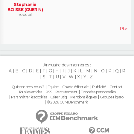
Stéphanie
BOISSE (GUERIN)
requeil
Plus
Annuaire des membres :
A
B
C
D
E
F
G
H
I
J
K
L
M
N
O
P
Q
R
S
T
U
V
W
X
Y
Z
Qui sommes-nous ?
Equipe
Charte éditoriale
Publicité
Contact
Tous les articles
RSS
Recrutement
Données personnelles
Paramétrer les cookies
Gérer Utiq
Mentions légales
Groupe Figaro
© 2026 CCM Benchmark