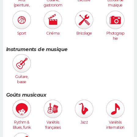
(peinture,
gastronom
musique
sculpture...
ie
)
Sport
Cinéma
Bricolage
Photograp
hie
Instruments de musique
Guitare,
basse
Goûts musicaux
Rythm &
Variétés
Jazz
Variétés
Blues, funk
françaises
internation
ales