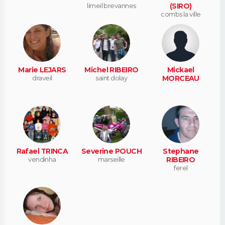
limeil brevannes
(SIRO)
combs la ville
Marie LEJARS
Michel RIBEIRO
Mickael
draveil
saint dolay
MORCEAU
Rafael TRINCA
Severine POUCH
Stephane
vendinha
marseille
RIBEIRO
ferel