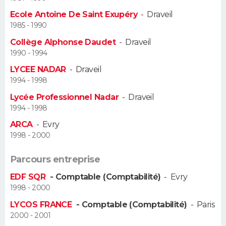
Ecole Antoine De Saint Exupéry
-
Draveil
Guide de la santé
Médicaments
+
Alimentation
Maladies
Sommeil
VOYAGE
1985 - 1990
Collège Alphonse Daudet
-
Draveil
City break
Voyage de noces
Climat
Destinations
Voyage nature
Forum
+
PHOTO
1990 - 1994
LYCEE NADAR
-
Draveil
GUIDES D'ACHAT
1994 - 1998
BONS PLANS
Lycée Professionnel Nadar
-
Draveil
1994 - 1998
CARTE DE VOEUX
ARCA
-
Evry
1998 - 2000
Carte Bonne année
Carte Pâques
Carte de Noël
Carte Saint-Valentin
Carte d'anniversaire
DICTIONNAIRE
Parcours entreprise
Biographies
Expressions
Dictionnaire
Citations
Proverbes
PROGRAMME TV
EDF SQR
- Comptable (Comptabilité)
-
Evry
1998 - 2000
COPAINS D'AVANT
LYCOS FRANCE
- Comptable (Comptabilité)
-
Paris
Se connecter
Collèges
Universités
Service militaire
S'inscrire
Lycées
Primaires
Entreprises
Avis de recherche
AVIS DE DÉCÈS
2000 - 2001