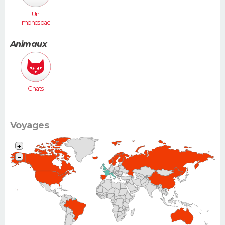
Un
monospac
e (Espace,
Scénic,
Animaux
Xsara
Picasso...)
Chats
Voyages
+
−