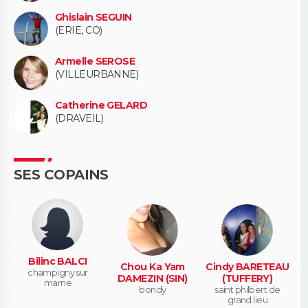
Ghislain SEGUIN
(ERIE, CO)
Armelle SEROSE
(VILLEURBANNE)
Catherine GELARD
(DRAVEIL)
SES COPAINS
Bilinc BALCI
Chou Ka Yam
Cindy BARETEAU
champigny sur
DAMEZIN (SIN)
(TUFFERY)
marne
bondy
saint philbert de
grand lieu