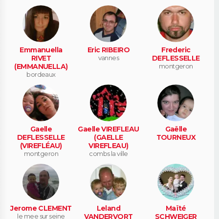
Emmanuella
Eric RIBEIRO
Frederic
RIVET
vannes
DEFLESSELLE
(EMMANUELLA)
montgeron
bordeaux
Gaelle
Gaelle VIREFLEAU
Gaëlle
DEFLESSELLE
(GAELLE
TOURNEUX
(VIREFLÉAU)
VIREFLEAU)
montgeron
combs la ville
Jerome CLEMENT
Leland
Maïté
le mee sur seine
VANDERVORT
SCHWEIGER