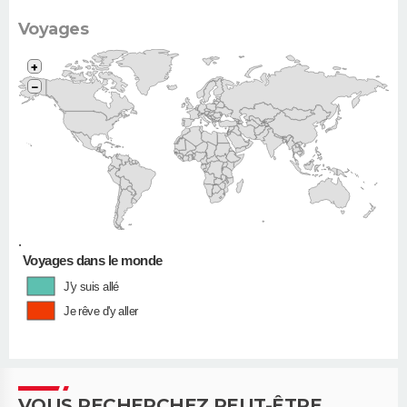
Voyages
+
−
•
Voyages dans le monde
J'y suis allé
Je rêve d'y aller
VOUS RECHERCHEZ PEUT-ÊTRE