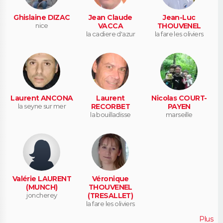
Ghislaine DIZAC
Jean Claude
Jean-Luc
nice
VACCA
THOUVENEL
la cadiere d'azur
la fare les oliviers
Laurent ANCONA
Laurent
Nicolas COURT-
la seyne sur mer
RECORBET
PAYEN
la bouilladisse
marseille
Valérie LAURENT
Véronique
(MUNCH)
THOUVENEL
joncherey
(TRESALLET)
la fare les oliviers
Plus