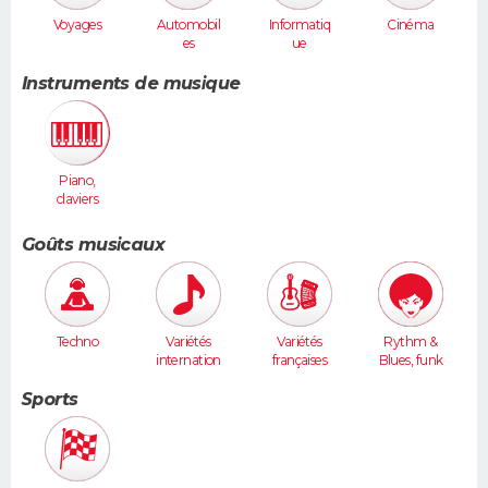
Voyages
Automobil
Informatiq
Cinéma
es
ue
Instruments de musique
Piano,
claviers
Goûts musicaux
Techno
Variétés
Variétés
Rythm &
internation
françaises
Blues, funk
ales
Sports