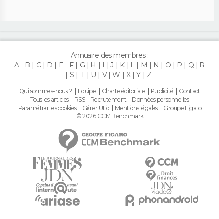
Annuaire des membres :
A
B
C
D
E
F
G
H
I
J
K
L
M
N
O
P
Q
R
S
T
U
V
W
X
Y
Z
Qui sommes-nous ?
Equipe
Charte éditoriale
Publicité
Contact
Tous les articles
RSS
Recrutement
Données personnelles
Paramétrer les cookies
Gérer Utiq
Mentions légales
Groupe Figaro
© 2026 CCM Benchmark