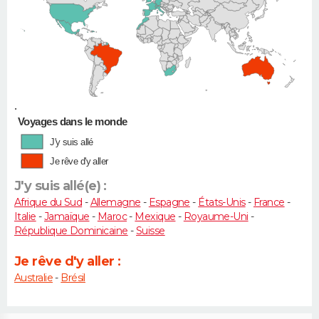
•
Voyages dans le monde
J'y suis allé
Je rêve d'y aller
J'y suis allé(e) :
Afrique du Sud
-
Allemagne
-
Espagne
-
États-Unis
-
France
-
Italie
-
Jamaïque
-
Maroc
-
Mexique
-
Royaume-Uni
-
République Dominicaine
-
Suisse
Je rêve d'y aller :
Australie
-
Brésil