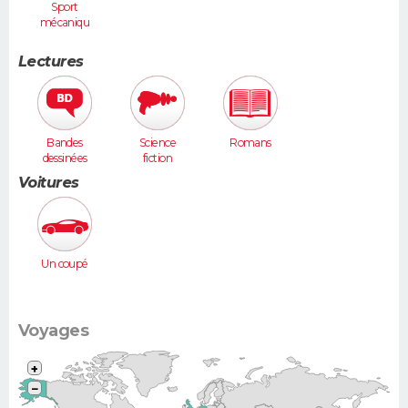
Sport
mécaniqu
e
Lectures
Bandes
Science
Romans
dessinées
fiction
Voitures
Un coupé
Voyages
+
−