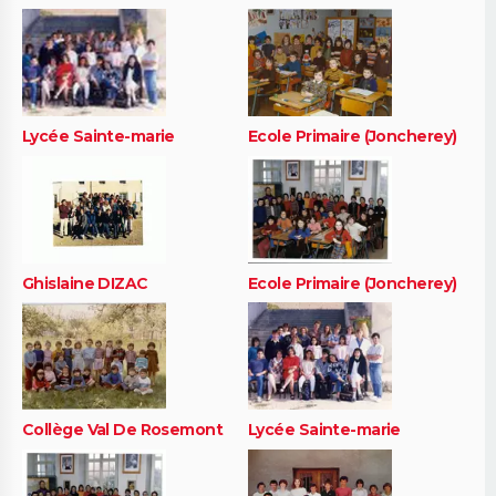
Lycée Sainte-marie
Ecole Primaire (Joncherey)
Ghislaine DIZAC
Ecole Primaire (Joncherey)
Collège Val De Rosemont
Lycée Sainte-marie