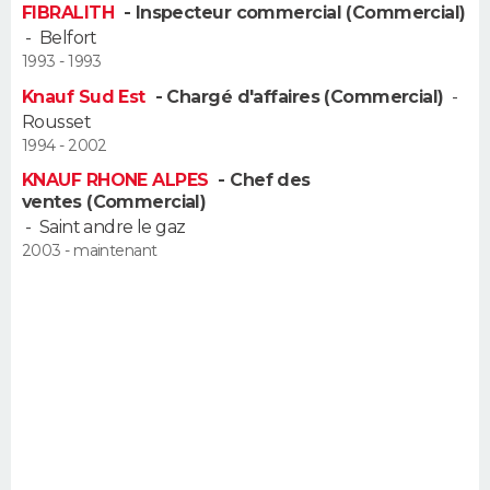
FIBRALITH
- Inspecteur commercial (Commercial)
FORUM
-
Belfort
1993 - 1993
Lifestyle
Sport
Television
Cinema
Bricolage
Culture
Auto
Voyage
Knauf Sud Est
- Chargé d'affaires (Commercial)
-
Rousset
1994 - 2002
KNAUF RHONE ALPES
- Chef des
ventes (Commercial)
-
Saint andre le gaz
2003 - maintenant