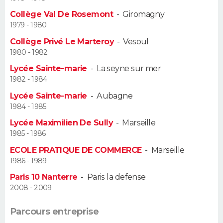
Collège Val De Rosemont
-
Giromagny
Guide de la santé
Médicaments
+
Alimentation
Maladies
Sommeil
VOYAGE
1979 - 1980
Collège Privé Le Marteroy
-
Vesoul
City break
Voyage de noces
Climat
Destinations
Voyage nature
Forum
+
PHOTO
1980 - 1982
Lycée Sainte-marie
-
La seyne sur mer
GUIDES D'ACHAT
1982 - 1984
BONS PLANS
Lycée Sainte-marie
-
Aubagne
1984 - 1985
CARTE DE VOEUX
Lycée Maximilien De Sully
-
Marseille
1985 - 1986
Carte Bonne année
Carte Pâques
Carte de Noël
Carte Saint-Valentin
Carte d'anniversaire
DICTIONNAIRE
ECOLE PRATIQUE DE COMMERCE
-
Marseille
Biographies
Expressions
Dictionnaire
Citations
Proverbes
1986 - 1989
PROGRAMME TV
Paris 10 Nanterre
-
Paris la defense
COPAINS D'AVANT
2008 - 2009
Se connecter
Collèges
Universités
Service militaire
S'inscrire
Lycées
Primaires
Entreprises
Avis de recherche
AVIS DE DÉCÈS
Parcours entreprise