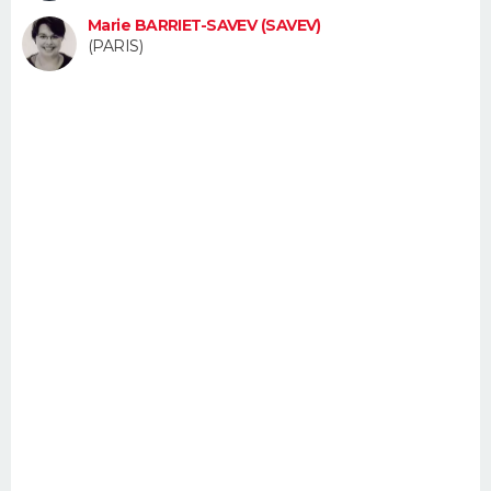
FORUM
Marie BARRIET-SAVEV (SAVEV)
(PARIS)
Lifestyle
Sport
Television
Cinema
Bricolage
Culture
Auto
Voyage