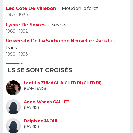
Les Côte De Villebon
-
Meudon la foret
Guide de la santé
Médicaments
+
Alimentation
Maladies
Sommeil
VOYAGE
1987 - 1989
Lycée De Sèvres
-
Sevres
City break
Voyage de noces
Climat
Destinations
Voyage nature
Forum
+
PHOTO
1989 - 1992
Université De La Sorbonne Nouvelle : Paris Iii
-
GUIDES D'ACHAT
Paris
1990 - 1993
BONS PLANS
CARTE DE VOEUX
ILS SE SONT CROISÉS
Carte Bonne année
Carte Pâques
Carte de Noël
Carte Saint-Valentin
Carte d'anniversaire
Laetitia ZUMAGLIA CHEBIRI (CHEBIRI)
DICTIONNAIRE
(GAMBAIS)
Biographies
Expressions
Dictionnaire
Citations
Proverbes
PROGRAMME TV
Anne-Wanda GALLET
(PARIS)
COPAINS D'AVANT
Delphine JAOUL
Se connecter
Collèges
Universités
Service militaire
S'inscrire
Lycées
Primaires
Entreprises
Avis de recherche
AVIS DE DÉCÈS
(PARIS)