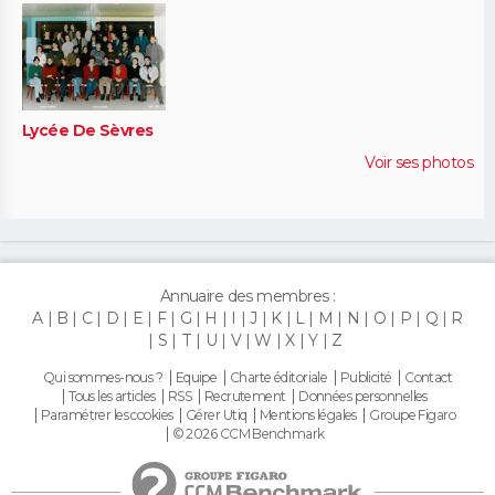
Lycée De Sèvres
Voir ses photos
Annuaire des membres :
A
B
C
D
E
F
G
H
I
J
K
L
M
N
O
P
Q
R
S
T
U
V
W
X
Y
Z
Qui sommes-nous ?
Equipe
Charte éditoriale
Publicité
Contact
Tous les articles
RSS
Recrutement
Données personnelles
Paramétrer les cookies
Gérer Utiq
Mentions légales
Groupe Figaro
© 2026 CCM Benchmark